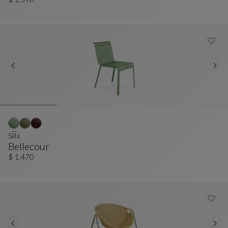
Bridge
Ver Descripción Completa
Silla
Bellecour
Silla
Ver Descripción Completa
$ 1,470