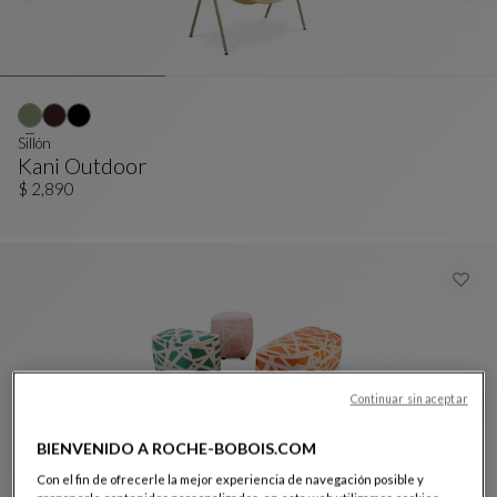
Sillón
Kani Outdoor
Sillón
Ver Descripción Completa
$ 2,890
Continuar sin aceptar
BIENVENIDO A ROCHE-BOBOIS.COM
Con el fin de ofrecerle la mejor experiencia de navegación posible y
Set de pufs Nastri