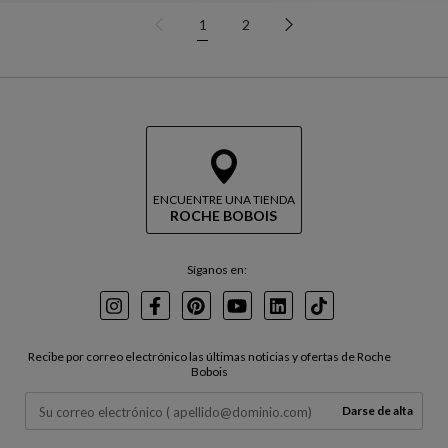
1
2
ENCUENTRE UNA TIENDA
ROCHE BOBOIS
Síganos en:
Instagram
Facebook
Pinterest
Youtube
LinkedIn
TikTok
Recibe por correo electrónico las últimas noticias y ofertas de Roche
Bobois
Darse de alta