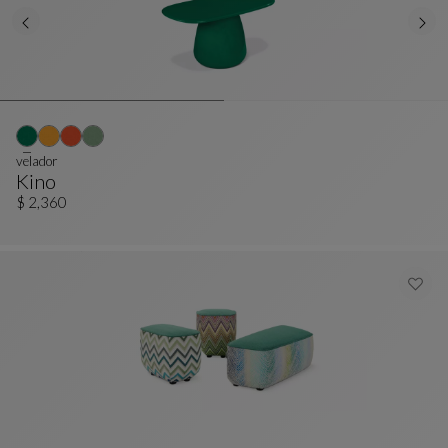
velador
Kino
Velador
Ver Descripción Completa
$ 2,360