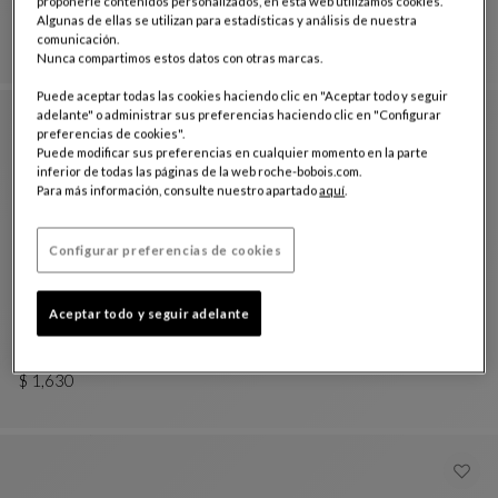
proponerle contenidos personalizados, en esta web utilizamos cookies.
Trilogie Outdoor
Algunas de ellas se utilizan para estadísticas y análisis de nuestra
Set De Pufs Nastri
Ver Descripción Completa
$ 5,210
comunicación.
Nunca compartimos estos datos con otras marcas.
Puede aceptar todas las cookies haciendo clic en "Aceptar todo y seguir
adelante" o administrar sus preferencias haciendo clic en "Configurar
preferencias de cookies".
Puede modificar sus preferencias en cualquier momento en la parte
inferior de todas las páginas de la web roche-bobois.com.
Para más información, consulte nuestro apartado
aquí
.
Configurar preferencias de cookies
Aceptar todo y seguir adelante
pouf modelo pequeño
Trilogie
Pouf Modelo Pequeño
Ver Descripción Completa
$ 1,630