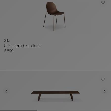
Silla
Chistera Outdoor
Silla
Ver Descripción Completa
$ 990