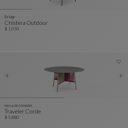
Bridge
Chistera Outdoor
Bridge
Ver Descripción Completa
$ 1,050
mesa de comedor
Traveler Corde
Mesa De Comedor
Ver Descripción Completa
$ 5,880