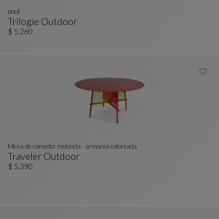
pouf
Trilogie Outdoor
Pouf
Ver Descripción Completa
$ 5,260
Mesa de comedor redonda - armonía coloreada
Traveler Outdoor
Mesa De Comedor Redonda - Armonía Coloreada
Ver Descripción Completa
$ 5,390