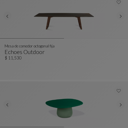
Mesa de comedor octogonal fija
Echoes Outdoor
Mesa De Comedor Octogonal Fija
Ver Descripción Completa
$ 11,530