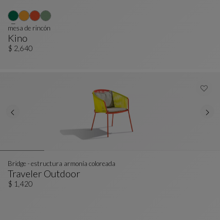
mesa de rincón
Kino
Mesa De Rincón
Ver Descripción Completa
$ 2,640
Bridge - estructura armonía coloreada
Traveler Outdoor
Bridge - Estructura Armonía Coloreada
Ver Descripción Completa
$ 1,420