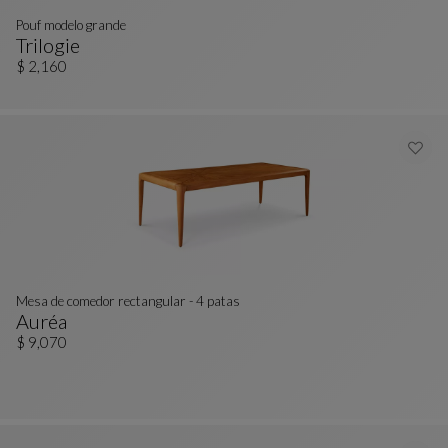
Pouf modelo grande
Trilogie
Pouf Modelo Grande
Ver Descripción Completa
$ 2,160
Mesa de comedor rectangular - 4 patas
Auréa
Mesa De Comedor Rectangular - 4 Patas
Ver Descripción Completa
$ 9,070