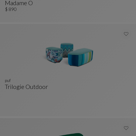
Madame O
Silla
Ver Descripción Completa
$ 890
puf
Trilogie Outdoor
Puf
Ver Descripción Completa