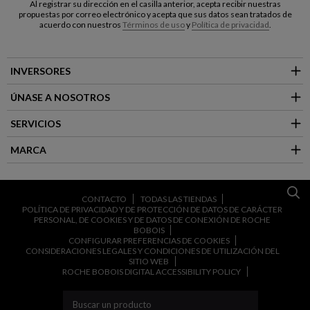
Al registrar su dirección en el casilla anterior, acepta recibir nuestras
propuestas por correo electrónico y acepta que sus datos sean tratados de
acuerdo con nuestros
Términos de uso
y
Política de privacidad
.
INVERSORES
ÚNASE A NOSOTROS
SERVICIOS
MARCA
CONTACTO
TODAS LAS TIENDAS
POLÍTICA DE PRIVACIDAD Y DE PROTECCIÓN DE DATOS DE CARÁCTER
PERSONAL, DE COOKIES Y DE DATOS DE CONEXIÓN DE ROCHE
BOBOIS
CONFIGURAR PREFERENCIAS DE COOKIES
CONSIDERACIONES LEGALES Y CONDICIONES DE UTILIZACIÓN DEL
SITIO WEB
ROCHE BOBOIS DIGITAL ACCESSIBILITY POLICY