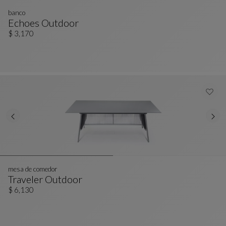
banco
Echoes Outdoor
Banco
Ver Descripción Completa
$ 3,170
mesa de comedor
Traveler Outdoor
Mesa De Comedor
Ver Descripción Completa
$ 6,130