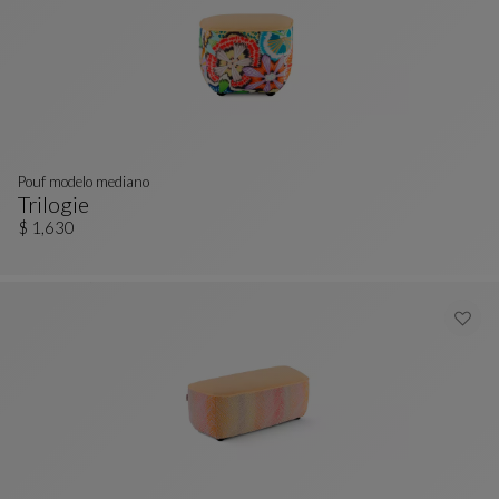
Pouf modelo mediano
Trilogie
Pouf Modelo Mediano
Ver Descripción Completa
$ 1,630