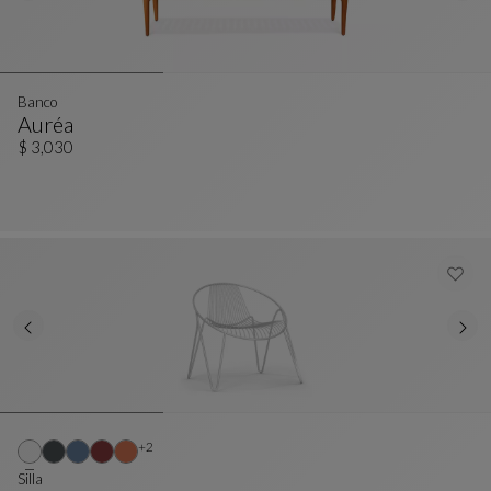
Banco
Auréa
Banco
Ver Descripción Completa
$ 3,030
Otros colores : 2 colores disponibles
+2
Silla