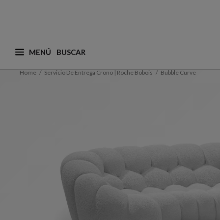
MENÚ
¿Qué está buscando? (adaptamos las sugerencias a
Home
Servicio De Entrega Crono | Roche Bobois
Bubble Curve