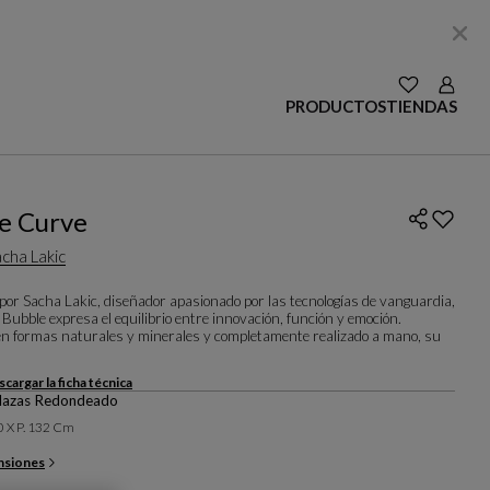
VER LAS SE
Login
PRODUCTOS
TIENDAS
e Curve
cha Lakic
por Sacha Lakic, diseñador apasionado por las tecnologías de vanguardia,
n Bubble expresa el equilibrio entre innovación, función y emoción.
en formas naturales y minerales y completamente realizado a mano, su
.
cargar la ficha técnica
Plazas Redondeado
80 X P. 132 Cm
nsiones