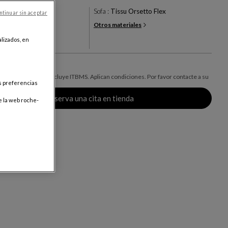
re
Sofa :
Tissu Orsetto Flex
ntinuar sin aceptar
Otros materiales
+24
lizados, en
res
0
o para Panamá, no incluye ITBMS. Aplican condiciones. Por favor contacte a su
us preferencias
 mayor información.
Reserva una cita en tienda
e la web roche-