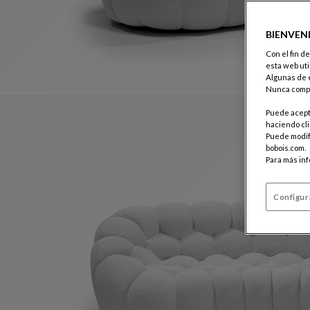
BIENVEN
Con el fin d
esta web uti
Algunas de e
Nunca compa
Puede acepta
haciendo cli
Puede modifi
bobois.com.
Para más in
Configur