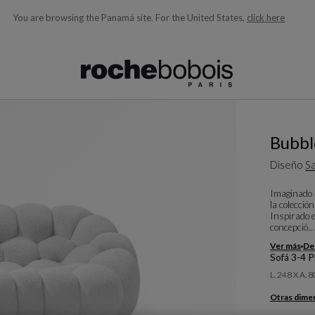
You are browsing the Panamá site.
For the United States,
click here
quí debajo acorde con lo que está buscando)
Bubbl
Diseño
Sa
Imaginado 
la colecció
Inspirado 
concepció..
Ver más
Des
Sofá 3-4 
L. 248 X A. 
Otras dime