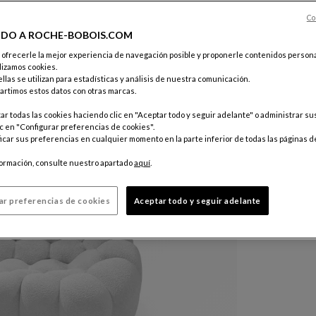
Color :
Ivoi
Co
IDO A ROCHE-BOBOIS.COM
e ofrecerle la mejor experiencia de navegación posible y proponerle contenidos persona
Otros colo
lizamos cookies.
$ 10,36
llas se utilizan para estadísticas y análisis de nuestra comunicación.
rtimos estos datos con otras marcas.
Precio válid
r todas las cookies haciendo clic en "Aceptar todo y seguir adelante" o administrar s
tienda para
c en "Configurar preferencias de cookies".
car sus preferencias en cualquier momento en la parte inferior de todas las páginas d
formación, consulte nuestro apartado
aquí
.
ar preferencias de cookies
Aceptar todo y seguir adelante