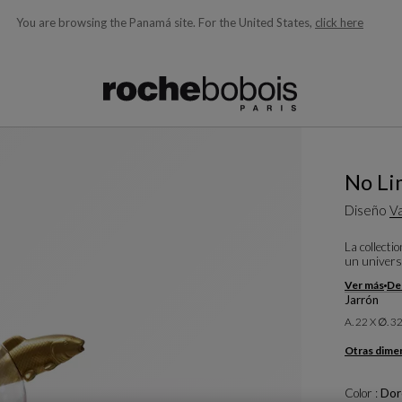
You are browsing the Panamá site.
For the United States,
click here
quí debajo acorde con lo que está buscando)
No Li
Diseño
V
La collecti
un univers
Ver más
Des
Jarrón
A. 22 X ∅. 
Otras dime
Color :
Dor