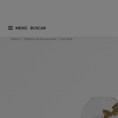
MENÚ
¿Qué está buscando? (adaptamos las sugerencias a
Home
Objetos De Decoración
No Limit