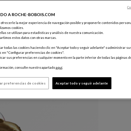
Co
IDO A ROCHE-BOBOIS.COM
Otros colo
e ofrecerle la mejor experiencia de navegación posible y proponerle contenidos persona
$ 390
lizamos cookies.
llas se utilizan para estadísticas y análisis de nuestra comunicación.
Precio válid
rtimos estos datos con otras marcas.
tienda para
r todas las cookies haciendo clic en "Aceptar todo y seguir adelante" o administrar s
c en "Configurar preferencias de cookies".
car sus preferencias en cualquier momento en la parte inferior de todas las páginas d
formación, consulte nuestro apartado
aquí
.
ar preferencias de cookies
Aceptar todo y seguir adelante