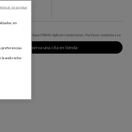
+1
ntinuar sin aceptar
res
lizados, en
o para Panamá, no incluye ITBMS. Aplican condiciones. Por favor contacte a su
 mayor información.
Reserva una cita en tienda
us preferencias
e la web roche-