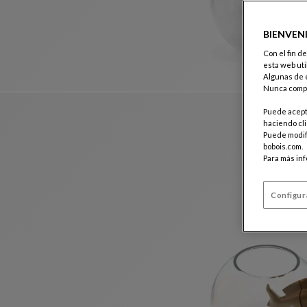
BIENVEN
Con el fin d
esta web uti
Algunas de e
Nunca compa
Puede acepta
haciendo cli
Puede modifi
bobois.com.
Para más in
Configur