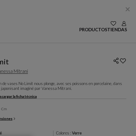
VER LAS SE
Login
PRODUCTOS
TIENDAS
mit
anessa Mitrani
on de vases No Limit nous plonge, avec ses poissons en porcelaine, dans
 japonisant imaginé par Vanessa Mitrani.
cargar la ficha técnica
32 Cm
nsiones
é
Colores :
Verre