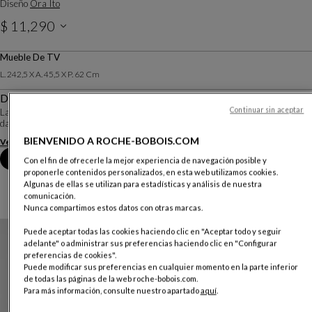
Diseño
Ora Ito
$ 11,290
Precio válido para Panamá, no incluye ITBMS. Aplican condiciones. Por favor contacte a su
Mueble De TV
tienda para mayor información.
L. 242,5 X A. 45,5 X P. 62 Cm
Descripción
Continuar sin aceptar
Las creaciones de Ora Ito son el fruto de su filosofía, la 'simplicidad': el arte de
dar una aparente simplicidad a una forma compleja.
BIENVENIDO A ROCHE-BOBOIS.COM
Ver más
Descargar la ficha técnica
Reserva una cita en tienda
Con el fin de ofrecerle la mejor experiencia de navegación posible y
proponerle contenidos personalizados, en esta web utilizamos cookies.
Algunas de ellas se utilizan para estadísticas y análisis de nuestra
comunicación.
Nunca compartimos estos datos con otras marcas.
Puede aceptar todas las cookies haciendo clic en "Aceptar todo y seguir
adelante" o administrar sus preferencias haciendo clic en "Configurar
preferencias de cookies".
Puede modificar sus preferencias en cualquier momento en la parte inferior
de todas las páginas de la web roche-bobois.com.
Para más información, consulte nuestro apartado
aquí
.