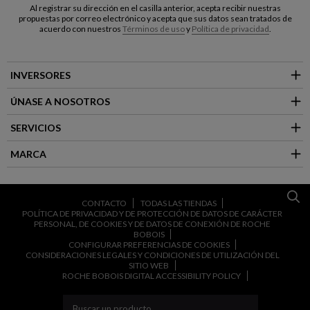
Al registrar su dirección en el casilla anterior, acepta recibir nuestras
propuestas por correo electrónico y acepta que sus datos sean tratados de
acuerdo con nuestros
Términos de uso
y
Política de privacidad
.
INVERSORES
ÚNASE A NOSOTROS
SERVICIOS
MARCA
CONTACTO
TODAS LAS TIENDAS
POLÍTICA DE PRIVACIDAD Y DE PROTECCIÓN DE DATOS DE CARÁCTER
PERSONAL, DE COOKIES Y DE DATOS DE CONEXIÓN DE ROCHE
BOBOIS
CONFIGURAR PREFERENCIAS DE COOKIES
CONSIDERACIONES LEGALES Y CONDICIONES DE UTILIZACIÓN DEL
SITIO WEB
ROCHE BOBOIS DIGITAL ACCESSIBILITY POLICY