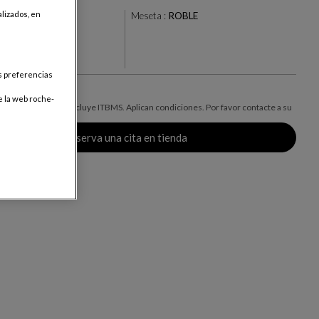
lizados, en
rel joint noir
Meseta :
ROBLE
+4
ar
us preferencias
0
e la web roche-
o para Panamá, no incluye ITBMS. Aplican condiciones. Por favor contacte a su
 mayor información.
Reserva una cita en tienda