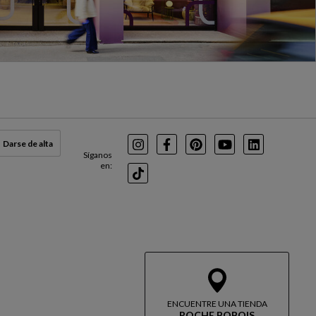
Darse de alta
Instagram
Facebook
Pinterest
Youtube
LinkedIn
Síganos
en:
TikTok
ENCUENTRE UNA TIENDA
ROCHE BOBOIS