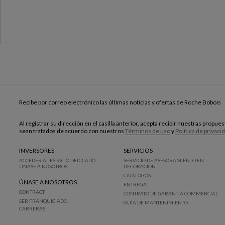
Recibe por correo electrónico las últimas noticias y ofertas de Roche Bobois
Al registrar su dirección en el casilla anterior, acepta recibir nuestras propu
sean tratados de acuerdo con nuestros
Términos de uso
y
Política de privaci
INVERSORES
SERVICIOS
ACCEDER AL ESPACIO DEDICADO
SERVICIO DE ASESORAMIENTO EN
ÚNASE A NOSOTROS
DECORACIÓN
CATÁLOGOS
ÚNASE A NOSOTROS
ENTREGA
CONTRACT
CONTRATO DE GARANTÍA COMMERCIAL
SER FRANQUICIADO
GUÍA DE MANTENIMIENTO
CARRERAS