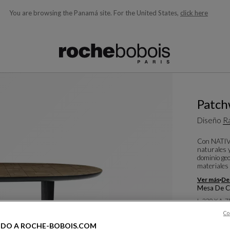
You are browsing the Panamá site.
For the United States,
click here
quí debajo acorde con lo que está buscando)
Patch
Diseño
R
Con NATIV,
naturales y
dominio ge
materiales 
Ver más
Des
Mesa De 
L. 220 X A. 
Co
Otras dime
IDO A ROCHE-BOBOIS.COM