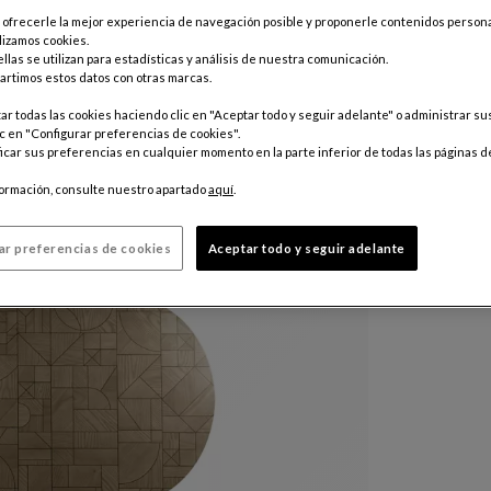
e ofrecerle la mejor experiencia de navegación posible y proponerle contenidos persona
Color :
Natu
lizamos cookies.
llas se utilizan para estadísticas y análisis de nuestra comunicación.
rtimos estos datos con otras marcas.
Personaliz
r todas las cookies haciendo clic en "Aceptar todo y seguir adelante" o administrar s
$ 10,61
c en "Configurar preferencias de cookies".
car sus preferencias en cualquier momento en la parte inferior de todas las páginas d
Precio válid
tienda para
formación, consulte nuestro apartado
aquí
.
ar preferencias de cookies
Aceptar todo y seguir adelante