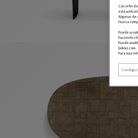
Con el fin d
esta web uti
Algunas de e
Nunca compa
Puede acepta
haciendo cli
Puede modifi
bobois.com.
Para más in
Configur