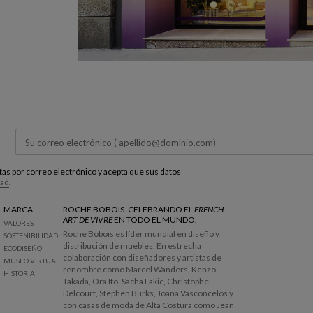
estas por correo electrónico y acepta que sus datos
dad
.
MARCA
ROCHE BOBOIS. CELEBRANDO EL
FRENCH
ART DE VIVRE
EN TODO EL MUNDO.
VALORES
Roche Bobois es líder mundial en diseño y
SOSTENIBILIDAD
distribución de muebles. En estrecha
ECODISEÑO
colaboración con diseñadores y artistas de
MUSEO VIRTUAL
renombre como Marcel Wanders, Kenzo
HISTORIA
Takada, Ora Ito, Sacha Lakic, Christophe
Delcourt, Stephen Burks, Joana Vasconcelos y
con casas de moda de Alta Costura como Jean