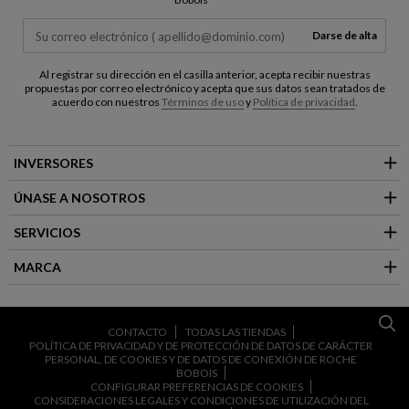
Darse de alta
Al registrar su dirección en el casilla anterior, acepta recibir nuestras
propuestas por correo electrónico y acepta que sus datos sean tratados de
acuerdo con nuestros
Términos de uso
y
Política de privacidad
.
INVERSORES
ÚNASE A NOSOTROS
SERVICIOS
MARCA
CONTACTO
TODAS LAS TIENDAS
POLÍTICA DE PRIVACIDAD Y DE PROTECCIÓN DE DATOS DE CARÁCTER
PERSONAL, DE COOKIES Y DE DATOS DE CONEXIÓN DE ROCHE
BOBOIS
CONFIGURAR PREFERENCIAS DE COOKIES
CONSIDERACIONES LEGALES Y CONDICIONES DE UTILIZACIÓN DEL