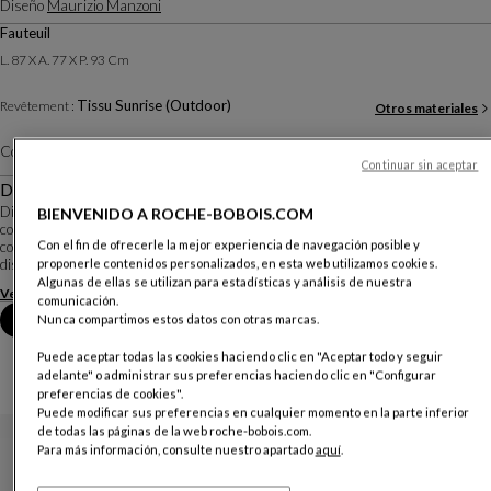
Diseño
Maurizio Manzoni
Fauteuil
L. 87 X A. 77 X P. 93 Cm
Tissu Sunrise (Outdoor)
Revêtement :
Otros materiales
Color :
Lime
Otros colores
Continuar sin aceptar
Descripción
Diseñada por el diseñador italiano Maurizio Manzoni, la butaca Symi cautiva
BIENVENIDO A ROCHE-BOBOIS.COM
con sus líneas atractivas y su mecanismo giratorio, una característica poco
Con el fin de ofrecerle la mejor experiencia de navegación posible y
común en una silla de exterior. Revestimiento en telas lisas o estampadas,
diseñadas para uso exte...
proponerle contenidos personalizados, en esta web utilizamos cookies.
Algunas de ellas se utilizan para estadísticas y análisis de nuestra
Ver más
Descargar la ficha técnica
comunicación.
Reserva una cita en tienda
Nunca compartimos estos datos con otras marcas.
Puede aceptar todas las cookies haciendo clic en "Aceptar todo y seguir
adelante" o administrar sus preferencias haciendo clic en "Configurar
preferencias de cookies".
Puede modificar sus preferencias en cualquier momento en la parte inferior
de todas las páginas de la web roche-bobois.com.
Para más información, consulte nuestro apartado
aquí
.