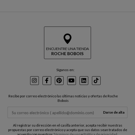
ENCUENTRE UNA TIENDA
ROCHE BOBOIS
Síganos en:
Instagram
Facebook
Pinterest
Youtube
LinkedIn
TikTok
Recibe por correo electrónico las últimas noticias y ofertas de Roche
Bobois
Darse de alta
Al registrar su dirección en el casilla anterior, acepta recibir nuestras
propuestas por correo electrónico y acepta que sus datos sean tratados de
acuerdo con nuestros
Términos de uso
y
Política de privacidad
.