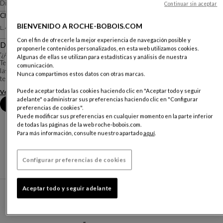
Diseño
Studio Roche Bobois
Continuar sin aceptar
Chauffeuse
Otras dimensiones
BIENVENIDO A ROCHE-BOBOIS.COM
L. 411 X A. 87 X P. 191 Cm
Con el fin de ofrecerle la mejor experiencia de navegación posible y
Descripción
proponerle contenidos personalizados, en esta web utilizamos cookies.
'¿Afuera o adentro? No importa, porque la versión modular y curvilínea del
Algunas de ellas se utilizan para estadísticas y análisis de nuestra
Temps Calme para terraza y jardín es tan versátil como la de interior. Todas
comunicación.
las ventajas de los muebles de interior pueden encontrarse ahora en outdoor,
Nunca compartimos estos datos con otras marcas.
teletransportando nue...
Puede aceptar todas las cookies haciendo clic en "Aceptar todo y seguir
Ver más
Descargar la ficha técnica
adelante" o administrar sus preferencias haciendo clic en "Configurar
Reserva una cita en tienda
preferencias de cookies".
Puede modificar sus preferencias en cualquier momento en la parte inferior
de todas las páginas de la web roche-bobois.com.
Para más información, consulte nuestro apartado
aquí
.
Configurar preferencias de cookies
Aceptar todo y seguir adelante