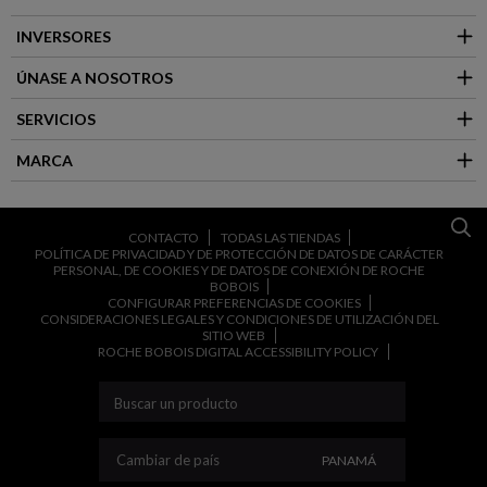
INVERSORES
ÚNASE A NOSOTROS
SERVICIOS
MARCA
CONTACTO
TODAS LAS TIENDAS
POLÍTICA DE PRIVACIDAD Y DE PROTECCIÓN DE DATOS DE CARÁCTER
PERSONAL, DE COOKIES Y DE DATOS DE CONEXIÓN DE ROCHE
BOBOIS
CONFIGURAR PREFERENCIAS DE COOKIES
CONSIDERACIONES LEGALES Y CONDICIONES DE UTILIZACIÓN DEL
SITIO WEB
ROCHE BOBOIS DIGITAL ACCESSIBILITY POLICY
CAMBIAR DE PAÍS
Cambiar de país
PANAMÁ