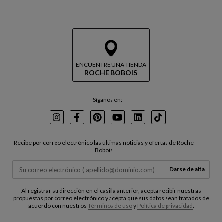
ENCUENTRE UNA TIENDA
ROCHE BOBOIS
Síganos en:
Instagram
Facebook
Pinterest
Youtube
LinkedIn
TikTok
Recibe por correo electrónico las últimas noticias y ofertas de Roche
Bobois
Darse de alta
Al registrar su dirección en el casilla anterior, acepta recibir nuestras
propuestas por correo electrónico y acepta que sus datos sean tratados de
acuerdo con nuestros
Términos de uso
y
Política de privacidad
.