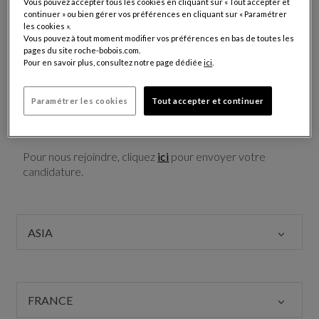
Vous pouvez accepter tous les cookies en cliquant sur « Tout accepter et
: des hommes et des femmes ouverts sur l’international,
continuer » ou bien gérer vos préférences en cliquant sur « Paramétrer
disposant d’une sensibilité marquée à le décoration haut
les cookies ».
de gamme, ayant le goût du challenge et de la recherche
Vous pouvez à tout moment modifier vos préférences en bas de toutes les
pages du site roche-bobois.com.
de l’excellence.
Pour en savoir plus, consultez notre page dédiée
ici
.
Des qualités qui permettront à chacun de s'épanouir et
de réussir dans l’un des nombreux secteurs proposés :
Paramétrer les cookies
Tout accepter et continuer
Vente, Architecture d’intérieur, Dessin 3D, Comptabilité,
Logistique ou encore Marketing.
Pour nous rejoindre, cliquez
ici
pour envoyer votre
candidature.
ASIA
FRANCE