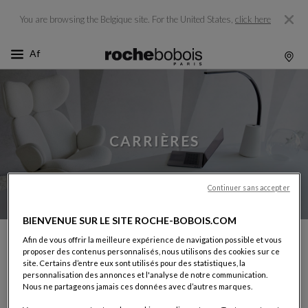
You are browsing the Belgique site.
For the United States,
click here
CARRIÈRES
Continuer sans accepter
BIENVENUE SUR LE SITE ROCHE-BOBOIS.COM
Afin de vous offrir la meilleure expérience de navigation possible et vous
Avec un réseau de plus de 265 magasins implantés dans
proposer des contenus personnalisés, nous utilisons des cookies sur ce
plus de 55 pays, Roche Bobois offre de nombreuses
site. Certains d’entre eux sont utilisés pour des statistiques, la
perspectives de carrières en France et à l’international.
personnalisation des annonces et l'analyse de notre communication.
Nous ne partageons jamais ces données avec d’autres marques.
Nous recherchons des personnalités plus que des profils