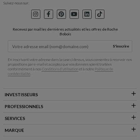
Suivez-nous sur:
Instagram
Facebook
Pinterest
Youtube
LinkedIn
TikTok
Recevez par mail les dernières actualités et les offres de Roche
Bobois
S'inscrire
En inscrivant votre adresse dans la case ci dessus, vous consentez à recevoir nos
propositions par e-mail et acceptez que vos données soient traitées
conformément à nos
Conditions d'utilisation
et à notre
Politique de
confidentialité
.
INVESTISSEURS
PROFESSIONNELS
SERVICES
MARQUE