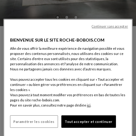
Continuer sans accepter
PRENDRE RENDEZ-VOUS AVEC UN DÉCORATEUR
BIENVENUE SUR LE SITE ROCHE-BOBOIS.COM
ROCHE BOBOIS
Afin de vous offrir la meilleure expérience de navigation possible et vous
Vous souhaitez être guidé dans le choix de vos meubles, dans la
proposer des contenus personnalisés, nous utilisons des cookies sur ce
décoration de votre intérieur ou dans la réalisation d'un projet.
site. Certains d’entre eux sont utilisés pour des statistiques, la
Nos conseillers décorateurs sont à votre disposition.
personnalisation des annonces et l'analyse de notre communication.
Nous ne partageons jamais ces données avec d’autres marques.
Pour leur permettre de vous réserver le meilleur accueil,
merci de complèter le formulaire ci-dessous
Vous pouvez accepter tous les cookies en cliquant sur « Tout accepter et
continuer » ou bien gérer vos préférences en cliquant sur « Paramétrer
les cookies ».
VOTRE MAGASIN:
SEOUL - JAMSIL LOTTE
Vous pouvez à tout moment modifier vos préférences en bas de toutes les
10F, 240, Olympic-ro,
pages du site roche-bobois.com.
Songpa-gu
Pour en savoir plus, consultez notre page dédiée
ici
.
Seoul
Tél: 02-2143-1823
Paramétrer les cookies
Tout accepter et continuer
Choisir un magasin