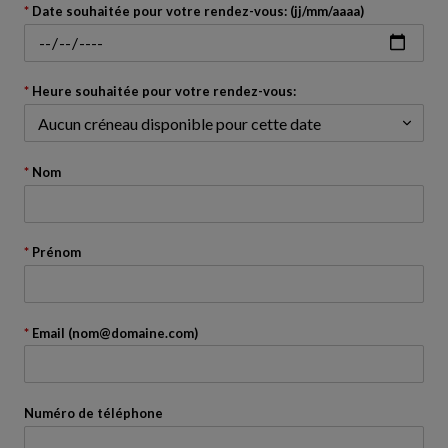
avant
Date souhaitée pour votre rendez-vous: (jj/mm/aaaa)
le
calendrier
Heure souhaitée pour votre rendez-vous:
Nom
Prénom
Email (nom@domaine.com)
Numéro de téléphone