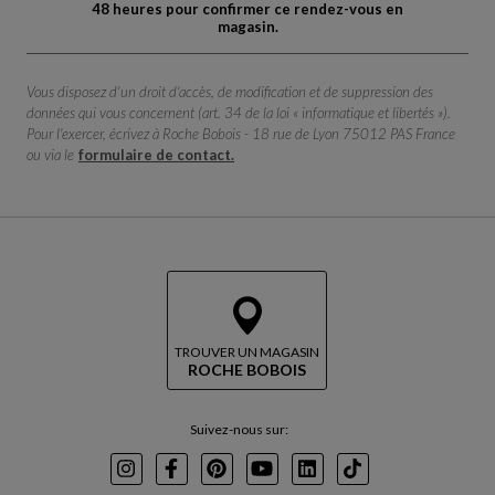
48 heures pour confirmer ce rendez-vous en
magasin.
Vous disposez d'un droit d'accès, de modification et de suppression des
données qui vous concernent (art. 34 de la loi « informatique et libertés »).
Pour l'exercer, écrivez à Roche Bobois - 18 rue de Lyon 75012 PAS France
ou via le
formulaire de contact.
TROUVER UN MAGASIN
ROCHE BOBOIS
Suivez-nous sur:
Instagram
Facebook
Pinterest
Youtube
LinkedIn
TikTok