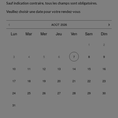
Sauf indication contraire, tous les champs sont obligatoires.
Veuillez choisir une date pour votre rendez-vous
Le calendrier n'est pas pleinement compatible avec l'utilisation d
Passer
Mois précédent
Moi
AOÛT
2026
le
calendrier
Lun
Mar
Mer
Jeu
Ven
Sam
Dim
1
2
3
4
5
6
8
9
7
10
11
12
13
14
15
16
17
18
19
20
21
22
23
24
25
26
27
28
29
30
31
Revenir