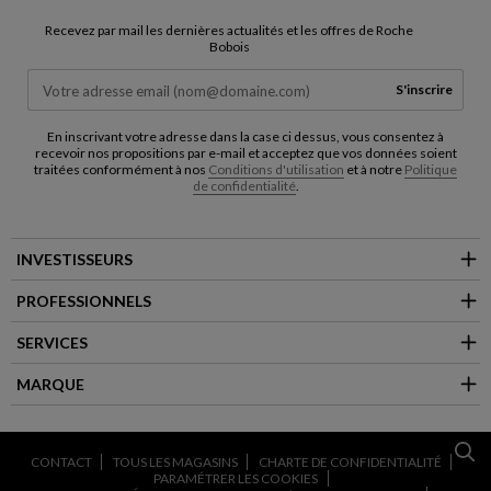
Recevez par mail les dernières actualités et les offres de Roche
Bobois
S'inscrire
En inscrivant votre adresse dans la case ci dessus, vous consentez à
recevoir nos propositions par e-mail et acceptez que vos données soient
traitées conformément à nos
Conditions d'utilisation
et à notre
Politique
de confidentialité
.
INVESTISSEURS
PROFESSIONNELS
SERVICES
MARQUE
CONTACT
TOUS LES MAGASINS
CHARTE DE CONFIDENTIALITÉ
PARAMÉTRER LES COOKIES