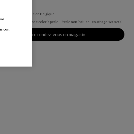
€
ais de livraison, valable en Belgique.
vos
enté en cuir tendresse coloris perle - literie non incluse - couchage 160x200
is.com.
Prendre rendez-vous en magasin