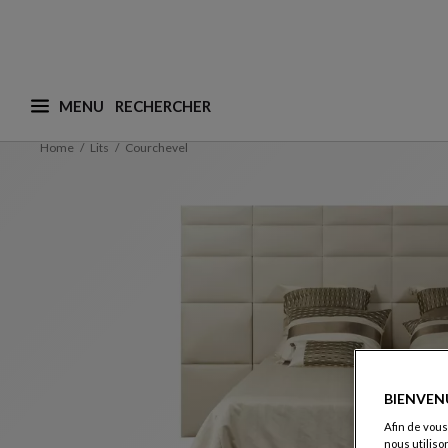
MENU
Que recherchez-vous ? (nous adaptons les suggesti
Home
Lits
Courchevel
BIENVEN
Afin de vous
nous utiliso