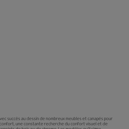
 avec succès au dessin de nombreux meubles et canapés pour
 confort, une constante recherche du confort visuel et de
epoints de bois ou de chrome. Les modèles qu'il signe