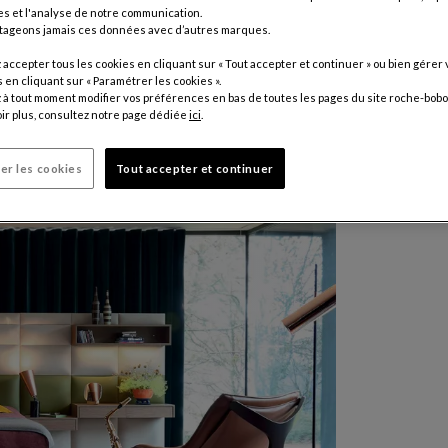
10 630 
s et l'analyse de notre communication.
tageons jamais ces données avec d’autres marques.
Prix hors fr
accepter tous les cookies en cliquant sur « Tout accepter et continuer » ou bien gérer 
Modèle prés
en cliquant sur « Paramétrer les cookies ».
cm.
à tout moment modifier vos préférences en bas de toutes les pages du site roche-bobo
ir plus, consultez notre page dédiée
ici
.
er les cookies
Tout accepter et continuer