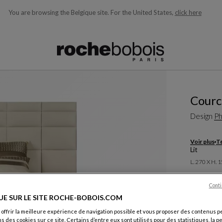
You are browsing the Belgique site.
For the United States,
click here
ons en fonction de ce que vous recherchez)
Courc
Design
Ph
Voir plus
Té
Lit
L. 270 X H. 
Autres dim
Conti
UE SUR LE SITE ROCHE-BOBOIS.COM
Coloris :
Bl
 offrir la meilleure expérience de navigation possible et vous proposer des contenus p
Autres colo
ns des cookies sur ce site. Certains d’entre eux sont utilisés pour des statistiques, la 