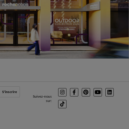
S'inscrire
Instagram
Facebook
Pinterest
Youtube
LinkedIn
Suivez-nous
sur:
TikTok