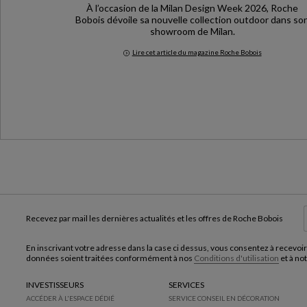
À l’occasion de la Milan Design Week 2026, Roche
Bobois dévoile sa nouvelle collection outdoor dans so
showroom de Milan.
Lire cet article du magazine Roche Bobois
Milan Design Week 2026
Recevez par mail les dernières actualités et les offres de Roche Bobois
En inscrivant votre adresse dans la case ci dessus, vous consentez à recevoir
données soient traitées conformément à nos
Conditions d'utilisation
et à no
INVESTISSEURS
SERVICES
ACCÉDER À L'ESPACE DÉDIÉ
SERVICE CONSEIL EN DÉCORATION