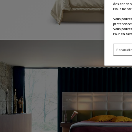
des annonce
Nous ne par
Vous pouvez 
préférences 
Vous pouvez 
Pour en savo
Paramétr