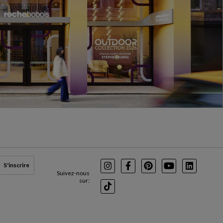
S'inscrire
Instagram
Facebook
Pinterest
Youtube
LinkedIn
Suivez-nous
sur:
TikTok