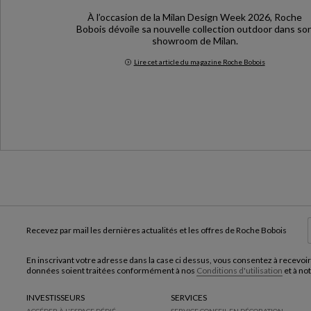
À l’occasion de la Milan Design Week 2026, Roche
Bobois dévoile sa nouvelle collection outdoor dans so
showroom de Milan.
Lire cet article du magazine Roche Bobois
Milan Design Week 2026
Recevez par mail les dernières actualités et les offres de Roche Bobois
En inscrivant votre adresse dans la case ci dessus, vous consentez à recevoir
données soient traitées conformément à nos
Conditions d'utilisation
et à no
INVESTISSEURS
SERVICES
ACCÉDER À L'ESPACE DÉDIÉ
SERVICE CONSEIL EN DÉCORATION