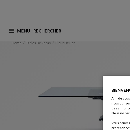
MENU
Que recherchez-vous ? (nous adaptons les suggesti
Home
Tables De Repas
Fleur De Fer
BIENVEN
Afin de vous
nous utiliso
des annonce
Nous ne par
Vous pouvez 
préférences 