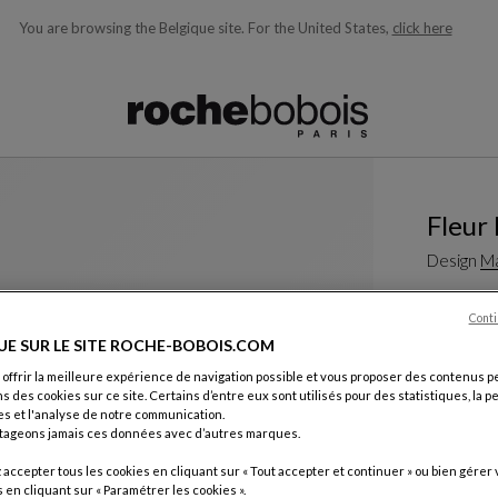
You are browsing the Belgique site.
For the United States,
click here
ons en fonction de ce que vous recherchez)
Fleur
Design
Ma
Designer fr
Conti
meubles scu
un exemple 
UE SUR LE SITE ROCHE-BOBOIS.COM
 offrir la meilleure expérience de navigation possible et vous proposer des contenus p
Voir plus
Té
ns des cookies sur ce site. Certains d’entre eux sont utilisés pour des statistiques, la 
Table De 
s et l'analyse de notre communication.
tageons jamais ces données avec d’autres marques.
L. 230 X H. 
Autres dim
accepter tous les cookies en cliquant sur « Tout accepter et continuer » ou bien gérer 
en cliquant sur « Paramétrer les cookies ».