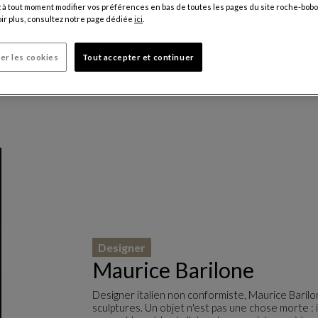
5 430 €
à tout moment modifier vos préférences en bas de toutes les pages du site roche-bobo
ir plus, consultez notre page dédiée
ici
.
Prix hors fr
er les cookies
Tout accepter et continuer
Designer
Maurice Barilone
Designer italien non conformiste, Maurice Barilo
sculptures. Un objet n'est pas une chose morte : i