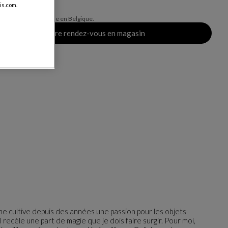
is.com.
ais de livraison, valable en Belgique.
Prendre rendez-vous en magasin
ne cultive depuis des années une passion pour les objets
l recèle une part de magie que je dois faire surgir. Pour moi,