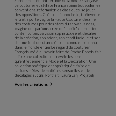
Surnommé "l'enfant terrible de la mode Française",
ce couturier et styliste Français aime bousculer les
conventions, reformuler les classiques, se jouer
des oppositions. Créateur iconoclaste, il réinvente
le prêt à porter, agite la Haute Couture, dessine
des costumes pour des stars du show business,
imagine des parfums, crée ou "habille" du mobilier
contemporain. Sa vision sophistiquée et décalée
de la création, son talent, son esprit ludique et son
charme font de lui un créateur connu et reconnu
dans le monde entier.Le regard du couturier
Français, mêlé au savoir-faire de Roche Bobois, fait
naître une collection qui révèle les liens
qu'entretiennent la Mode et la Décoration. Une
collection poétique et sophistiquée. faite de
parfums mêlés, de matières sensuelles et de
décalages subtils. Portrait : Laura Lahj Projatelj
Voir les créations
du designer