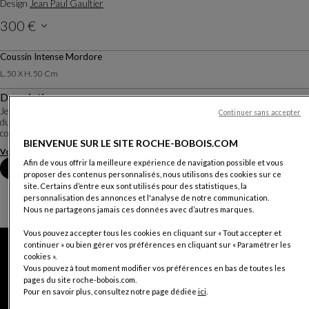
Design
Jean Paul Gaultier
300 €
Prix hors frais de livraison, valable en Belgique.
Coussin Intense Mordore
L. 50 X H. 50 Cm
Description
Jean-Paul Gaultier reprend les fleurs de sakuras, ces cerisiers ornementaux
Continuer sans accepter
du Japon, sur différents tissus allant du jacquard au velours pour une
collection de coussins Voyage aux airs de printemps.
BIENVENUE SUR LE SITE ROCHE-BOBOIS.COM
Voir plus
Afin de vous offrir la meilleure expérience de navigation possible et vous
Prendre rendez-vous en magasin
proposer des contenus personnalisés, nous utilisons des cookies sur ce
site. Certains d’entre eux sont utilisés pour des statistiques, la
personnalisation des annonces et l'analyse de notre communication.
Nous ne partageons jamais ces données avec d’autres marques.
Vous pouvez accepter tous les cookies en cliquant sur « Tout accepter et
continuer » ou bien gérer vos préférences en cliquant sur « Paramétrer les
cookies ».
Vous pouvez à tout moment modifier vos préférences en bas de toutes les
pages du site roche-bobois.com.
Pour en savoir plus, consultez notre page dédiée
ici
.