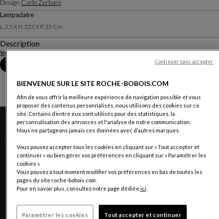
Design
Carlo Zerbaro
Lampadaire
L. 2,5 X H. 223 X P. 35 Cm
Description
Voir plus
Continuer sans accepter
Prendre rendez-vous en magasin
BIENVENUE SUR LE SITE ROCHE-BOBOIS.COM
Afin de vous offrir la meilleure expérience de navigation possible et vous
proposer des contenus personnalisés, nous utilisons des cookies sur ce
site. Certains d’entre eux sont utilisés pour des statistiques, la
personnalisation des annonces et l'analyse de notre communication.
Nous ne partageons jamais ces données avec d’autres marques.
Vous pouvez accepter tous les cookies en cliquant sur « Tout accepter et
continuer » ou bien gérer vos préférences en cliquant sur « Paramétrer les
cookies ».
Vous pouvez à tout moment modifier vos préférences en bas de toutes les
pages du site roche-bobois.com.
Pour en savoir plus, consultez notre page dédiée
ici
.
Paramétrer les cookies
Tout accepter et continuer