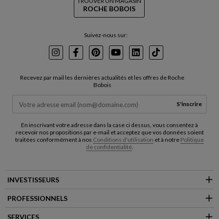
TROUVER UN MAGASIN
ROCHE BOBOIS
Suivez-nous sur:
Instagram
Facebook
Pinterest
Youtube
LinkedIn
TikTok
Recevez par mail les dernières actualités et les offres de Roche
Bobois
S'inscrire
En inscrivant votre adresse dans la case ci dessus, vous consentez à
recevoir nos propositions par e-mail et acceptez que vos données soient
traitées conformément à nos
Conditions d'utilisation
et à notre
Politique
de confidentialité
.
INVESTISSEURS
PROFESSIONNELS
SERVICES