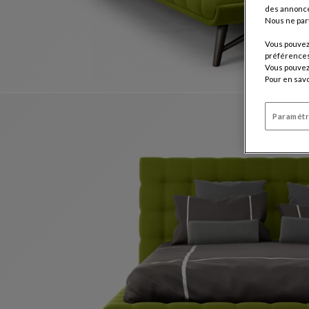
des annonce
Nous ne par
Vous pouvez 
préférences 
Vous pouvez 
Pour en savo
Paramétr