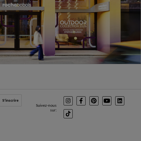
S'inscrire
Instagram
Facebook
Pinterest
Youtube
LinkedIn
Suivez-nous
sur:
TikTok