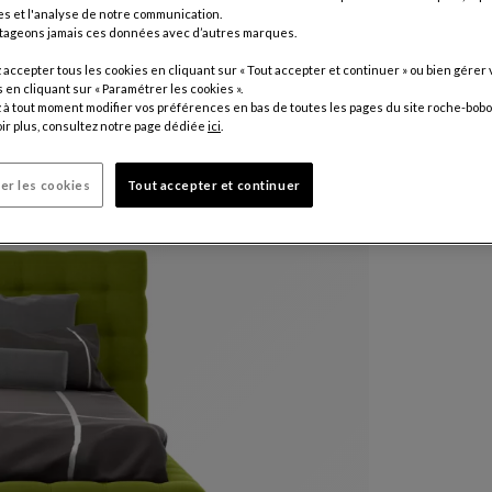
s et l'analyse de notre communication.
tageons jamais ces données avec d’autres marques.
Autres colo
accepter tous les cookies en cliquant sur « Tout accepter et continuer » ou bien gérer 
5 800 €
en cliquant sur « Paramétrer les cookies ».
à tout moment modifier vos préférences en bas de toutes les pages du site roche-bobo
ir plus, consultez notre page dédiée
ici
.
Prix hors fr
Literie non 
coussins so
er les cookies
Tout accepter et continuer