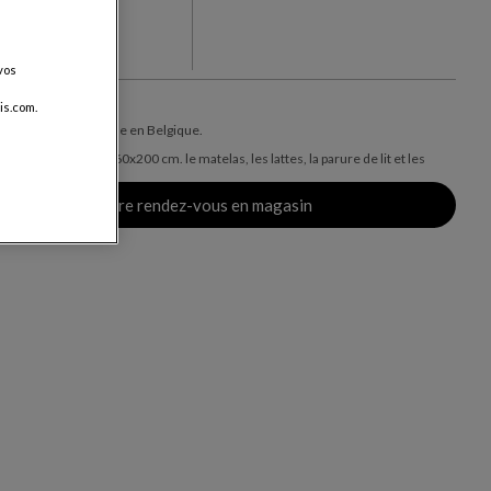
+30
ris
vos
is.com.
ais de livraison, valable en Belgique.
incluse - couchage 160x200 cm. le matelas, les lattes, la parure de lit et les
nt en options
Prendre rendez-vous en magasin