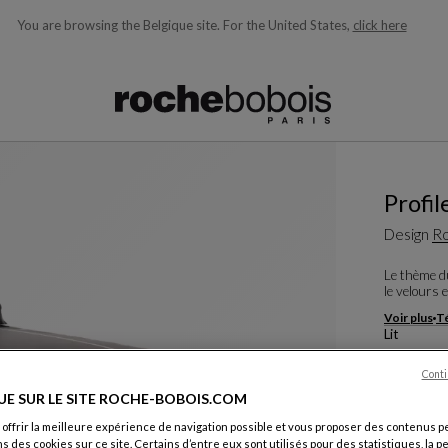
You are browsing the Belgique site.
For the United States,
click here
ons en fonction de ce que vous recherchez)
Profil
Design
Ro
Le thème du
le velours 
Voir plus
Té
Lit
L. 195 X H. 
Conti
Autres dim
UE SUR LE SITE ROCHE-BOBOIS.COM
 offrir la meilleure expérience de navigation possible et vous proposer des contenus p
Coloris :
An
ns des cookies sur ce site. Certains d’entre eux sont utilisés pour des statistiques, la 