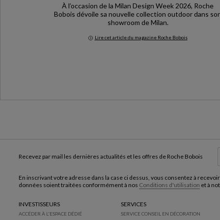
À l’occasion de la Milan Design Week 2026, Roche
Bobois dévoile sa nouvelle collection outdoor dans so
showroom de Milan.
Lire cet article du magazine Roche Bobois
Milan Design Week 2026
Recevez par mail les dernières actualités et les offres de Roche Bobois
En inscrivant votre adresse dans la case ci dessus, vous consentez à recevoir
données soient traitées conformément à nos
Conditions d'utilisation
et à no
INVESTISSEURS
SERVICES
ACCÉDER À L'ESPACE DÉDIÉ
SERVICE CONSEIL EN DÉCORATION