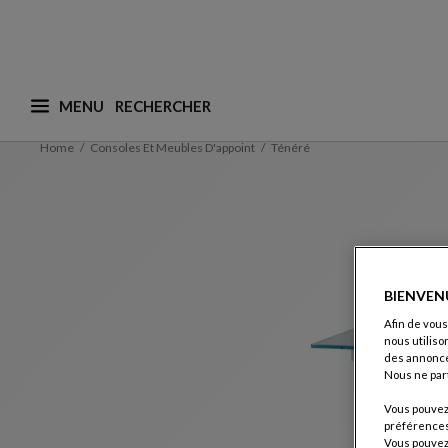
MENU
Que recherchez-vous ? (nous adaptons les suggesti
Home
Consoles Et Meubles D'appoint
Ténéré
BIENVEN
Afin de vous
nous utiliso
des annonce
Nous ne par
Vous pouvez 
préférences 
Vous pouvez 