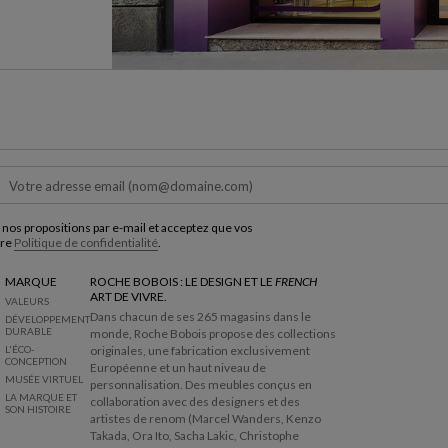
 nos propositions par e-mail et acceptez que vos
tre
Politique de confidentialité
.
MARQUE
ROCHE BOBOIS : LE DESIGN ET LE
FRENCH
ART DE VIVRE.
VALEURS
Dans chacun de ses 265 magasins dans le
DÉVELOPPEMENT
DURABLE
monde, Roche Bobois propose des collections
L'ÉCO-
originales, une fabrication exclusivement
CONCEPTION
Européenne et un haut niveau de
MUSÉE VIRTUEL
personnalisation. Des meubles conçus en
LA MARQUE ET
collaboration avec des designers et des
SON HISTOIRE
artistes de renom (Marcel Wanders, Kenzo
Takada, Ora Ito, Sacha Lakic, Christophe