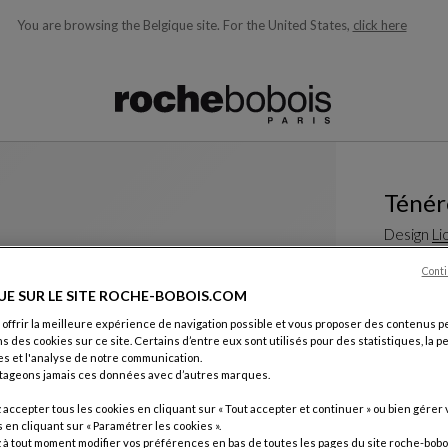
You are browsing the Belgique site.
For the United States,
click here
ons en fonction de ce que vous recherchez)
Ténér
Design
Li
Conti
Voir plus
Té
UE SUR LE SITE ROCHE-BOBOIS.COM
Sellette -
 offrir la meilleure expérience de navigation possible et vous proposer des contenus p
L. 40 X H. 5
ns des cookies sur ce site. Certains d’entre eux sont utilisés pour des statistiques, la 
Autres dim
s et l'analyse de notre communication.
tageons jamais ces données avec d’autres marques.
1 360 €
accepter tous les cookies en cliquant sur « Tout accepter et continuer » ou bien gérer 
Prix hors fr
en cliquant sur « Paramétrer les cookies ».
à tout moment modifier vos préférences en bas de toutes les pages du site roche-bobo