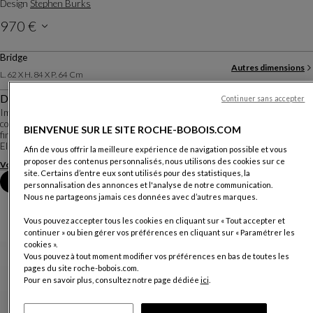
Design
Stephen Burks
970 €
Prix hors frais de livraison, valable en Belgique.
Bridge
Autres dimensions
L. 62 X H. 84 X P. 64 Cm
Description
Continuer sans accepter
Imaginée par le designer américain Stephen Burks, Traveler est une collection
complète pour lire, déjeuner et paresser à l'extérieur. Elle se distingue par ses
BIENVENUE SUR LE SITE ROCHE-BOBOIS.COM
fines structures tubulaires en aluminium laqué, enroulées de fils de couleurs.
Elle se déc...
Afin de vous offrir la meilleure expérience de navigation possible et vous
proposer des contenus personnalisés, nous utilisons des cookies sur ce
Voir plus
Télécharger la fiche technique
site. Certains d’entre eux sont utilisés pour des statistiques, la
Prendre rendez-vous en magasin
personnalisation des annonces et l'analyse de notre communication.
Nous ne partageons jamais ces données avec d’autres marques.
Vous pouvez accepter tous les cookies en cliquant sur « Tout accepter et
continuer » ou bien gérer vos préférences en cliquant sur « Paramétrer les
cookies ».
Vous pouvez à tout moment modifier vos préférences en bas de toutes les
pages du site roche-bobois.com.
Pour en savoir plus, consultez notre page dédiée
ici
.