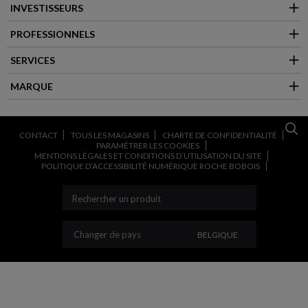
INVESTISSEURS
PROFESSIONNELS
SERVICES
MARQUE
CONTACT
TOUS LES MAGASINS
CHARTE DE CONFIDENTIALITÉ
PARAMÉTRER LES COOKIES
MENTIONS LÉGALES ET CONDITIONS D’UTILISATION DU SITE
POLITIQUE D’ACCESSIBILITÉ NUMÉRIQUE ROCHE BOBOIS
CHANGER DE PAYS
Changer de pays
BELGIQUE