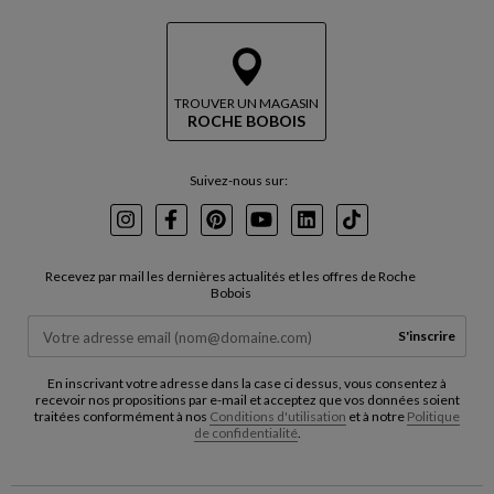
TROUVER UN MAGASIN
ROCHE BOBOIS
Suivez-nous sur:
Instagram
Facebook
Pinterest
Youtube
LinkedIn
TikTok
Recevez par mail les dernières actualités et les offres de Roche
Bobois
S'inscrire
En inscrivant votre adresse dans la case ci dessus, vous consentez à
recevoir nos propositions par e-mail et acceptez que vos données soient
traitées conformément à nos
Conditions d'utilisation
et à notre
Politique
de confidentialité
.