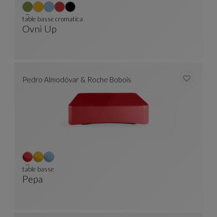
table basse cromatica
Ovni Up
Table Basse Cromatica
Voir La Description Complète
Pedro Almodóvar & Roche Bobois
table basse
Pepa
Table Basse
Voir La Description Complète