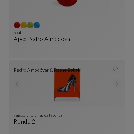
pouf
Apex Pedro Almodóvar
Pouf
Voir La Description Complète
Pedro Almodóvar & Roche Bobois
vaisselier cromatica tacones
Rondo 2
Vaisselier Cromatica Tacones
Voir La Description Complète