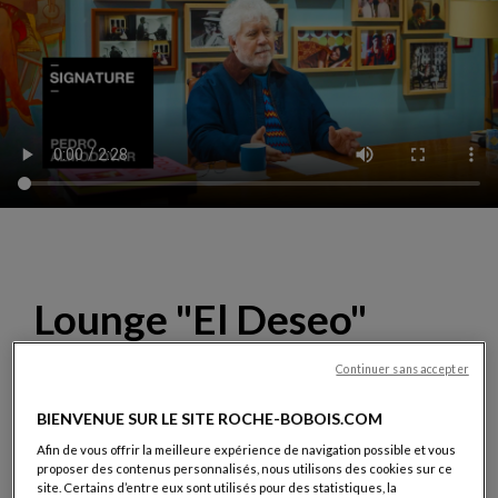
Lounge "El Deseo"
Continuer sans accepter
Le canapé Lounge, dessiné par Hans Hopfer et réédité
spécialement pour l’occasion, est habillé d’images issues
BIENVENUE SUR LE SITE ROCHE-BOBOIS.COM
des affiches des films du cinéaste
qu’il a lui-même
sélectionnées et adaptées
. Entre art graphique et design,
Afin de vous offrir la meilleure expérience de navigation possible et vous
proposer des contenus personnalisés, nous utilisons des cookies sur ce
une pièce manifeste
éditée à 50 exemplaires numérotés
site. Certains d’entre eux sont utilisés pour des statistiques, la
et signés Pedro Almodóvar
.