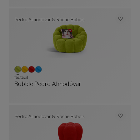
Pedro Almodóvar & Roche Bobois
fauteuil
Bubble Pedro Almodóvar
Fauteuil
Voir La Description Complète
Pedro Almodóvar & Roche Bobois