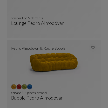
composition 9 éléments
Lounge Pedro Almodóvar
Composition 9 Éléments
Voir La Description Complète
Pedro Almodóvar & Roche Bobois
canapé 3-4 places arrondi
Bubble Pedro Almodóvar
Canapé 3-4 Places Arrondi
Voir La Description Complète