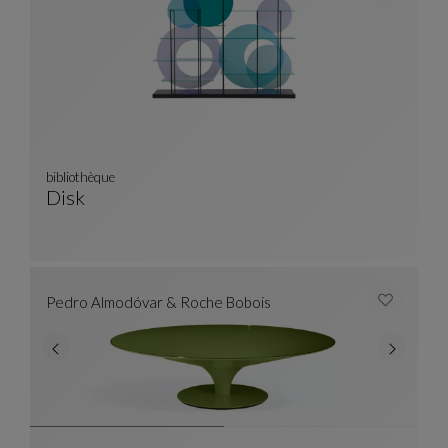
bibliothèque
Disk
Bibliothèque
Voir La Description Complète
Pedro Almodóvar & Roche Bobois