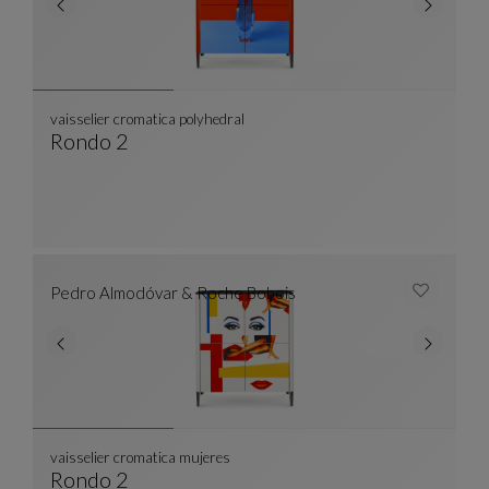
vaisselier cromatica polyhedral
Rondo 2
Vaisselier Cromatica Polyhedral
Voir La Description Complète
Pedro Almodóvar & Roche Bobois
vaisselier cromatica mujeres
Rondo 2