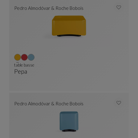
Pedro Almodóvar & Roche Bobois
table basse
Pepa
Table Basse
Voir La Description Complète
Pedro Almodóvar & Roche Bobois