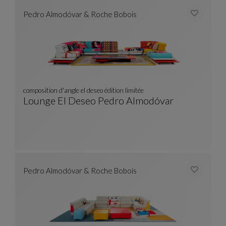
Pedro Almodóvar & Roche Bobois
composition d'angle el deseo édition limitée
Lounge El Deseo Pedro Almodóvar
Composition D'angle El Deseo Édition Limitée
Voir La Description Complète
Pedro Almodóvar & Roche Bobois