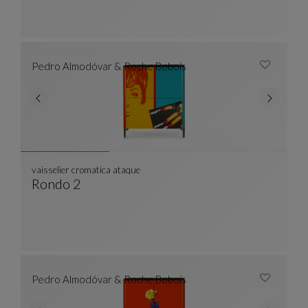
Pedro Almodóvar & Roche Bobois
vaisselier cromatica ataque
Rondo 2
Vaisselier Cromatica Ataque
Voir La Description Complète
Pedro Almodóvar & Roche Bobois