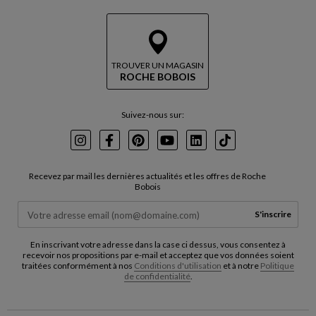
TROUVER UN MAGASIN
ROCHE BOBOIS
Suivez-nous sur:
Instagram
Facebook
Pinterest
Youtube
LinkedIn
TikTok
Recevez par mail les dernières actualités et les offres de Roche
Bobois
S'inscrire
En inscrivant votre adresse dans la case ci dessus, vous consentez à
recevoir nos propositions par e-mail et acceptez que vos données soient
traitées conformément à nos
Conditions d'utilisation
et à notre
Politique
de confidentialité
.