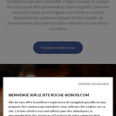
un intérieur qui vous ressemble. Chaque meuble et canapé
est conçu pour être personnalisé selon vos goûts. Que vous
soyez chez vous ou en magasin, nous mettons à votre
disposition des outils numériques et des conseils de
professionnels pour enrichir votre réflexion et concrétiser
vos idées.
Prendre rendez-vous
Continuer sans accepter
BIENVENUE SUR LE SITE ROCHE-BOBOIS.COM
Afin de vous offrir la meilleure expérience de navigation possible et vous
proposer des contenus personnalisés, nous utilisons des cookies sur ce
site. Certains d’entre eux sont utilisés pour des statistiques, la
personnalisation des annonces et l'analyse de notre communication.