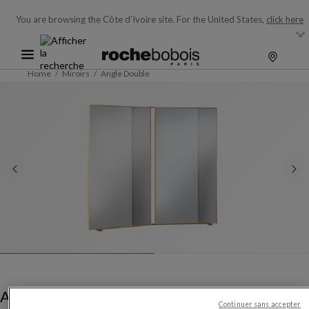
You are browsing the Côte d’Ivoire site.
For the United States,
click here
Home
Miroirs
Angle Double
Angle Double
Continuer sans accepter