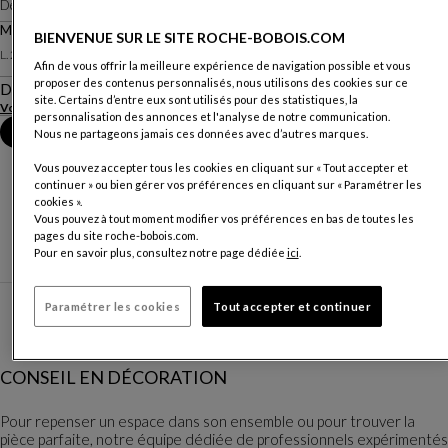
Design
Samuel Accoceberry
Miroir
BIENVENUE SUR LE SITE ROCHE-BOBOIS.COM
Autres dimensions
L. 200 X H. 190 X P. 7 Cm
Afin de vous offrir la meilleure expérience de navigation possible et vous
proposer des contenus personnalisés, nous utilisons des cookies sur ce
Description
site. Certains d’entre eux sont utilisés pour des statistiques, la
Voir plus
personnalisation des annonces et l'analyse de notre communication.
Prendre rendez-vous en magasin
Nous ne partageons jamais ces données avec d’autres marques.
Vous pouvez accepter tous les cookies en cliquant sur « Tout accepter et
continuer » ou bien gérer vos préférences en cliquant sur « Paramétrer les
cookies ».
Vous pouvez à tout moment modifier vos préférences en bas de toutes les
pages du site roche-bobois.com.
Pour en savoir plus, consultez notre page dédiée
ici
.
Paramétrer les cookies
Tout accepter et continuer
CONSEIL EN DÉCORATION
Pour repenser un espace dans son ensemble ou pour trouver la
pièce parfaite, notre équipe dédiée de professionnels expérimentés