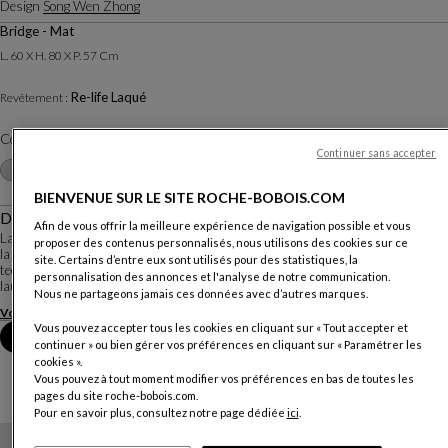
Design
Song Wen Zhong
Bridge - Mat
L. 60 X H. 80 X P. 57 Cm
Re-life Laqué
Revêtement :
Coloris :
Prune
Continuer sans accepter
Autres coloris
+2
BIENVENUE SUR LE SITE ROCHE-BOBOIS.COM
Description
Afin de vous offrir la meilleure expérience de navigation possible et vous
La chaise Ava synthétise l'inspiration d'un dragon mythique ré-incarné sous
proposer des contenus personnalisés, nous utilisons des cookies sur ce
la forme d'un fauteuil de la dynastie Ming, et la perfection d'un objet de haute
site. Certains d’entre eux sont utilisés pour des statistiques, la
technologie. Elle a été imaginée par Song Wen Zhong, jeune designer chinois
personnalisation des annonces et l'analyse de notre communication.
lauréat du Roche ...
Nous ne partageons jamais ces données avec d’autres marques.
Voir plus
Télécharger la fiche technique
Vous pouvez accepter tous les cookies en cliquant sur « Tout accepter et
Prendre rendez-vous en magasin
continuer » ou bien gérer vos préférences en cliquant sur « Paramétrer les
cookies ».
Vous pouvez à tout moment modifier vos préférences en bas de toutes les
pages du site roche-bobois.com.
Pour en savoir plus, consultez notre page dédiée
ici
.