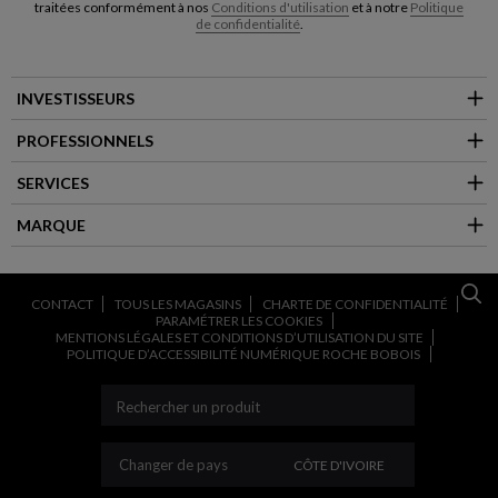
traitées conformément à nos
Conditions d'utilisation
et à notre
Politique
de confidentialité
.
INVESTISSEURS
PROFESSIONNELS
SERVICES
MARQUE
CONTACT
TOUS LES MAGASINS
CHARTE DE CONFIDENTIALITÉ
PARAMÉTRER LES COOKIES
MENTIONS LÉGALES ET CONDITIONS D’UTILISATION DU SITE
POLITIQUE D’ACCESSIBILITÉ NUMÉRIQUE ROCHE BOBOIS
CHANGER DE PAYS
Changer de pays
CÔTE D'IVOIRE