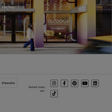
S'inscrire
Instagram
Facebook
Pinterest
Youtube
LinkedIn
Suivez-nous
sur:
TikTok