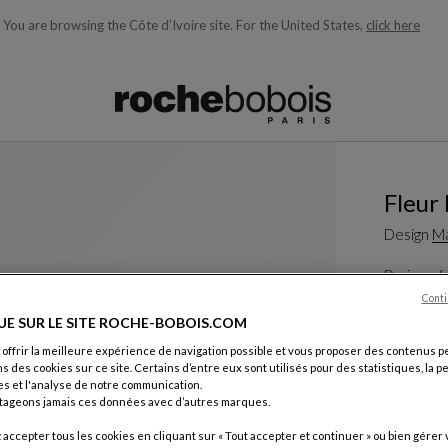
You are browsing the Côte d’Ivoire site.
For the United States,
click here
ons en fonction de ce que vous recherchez)
Fleur
Design
Ma
Designer fr
meubles scu
Conti
un exemple 
UE SUR LE SITE ROCHE-BOBOIS.COM
Voir plus
Té
 offrir la meilleure expérience de navigation possible et vous proposer des contenus p
Table De 
ns des cookies sur ce site. Certains d’entre eux sont utilisés pour des statistiques, la 
s et l'analyse de notre communication.
L. 230 X H. 
tageons jamais ces données avec d’autres marques.
Autres dim
accepter tous les cookies en cliquant sur « Tout accepter et continuer » ou bien gérer 