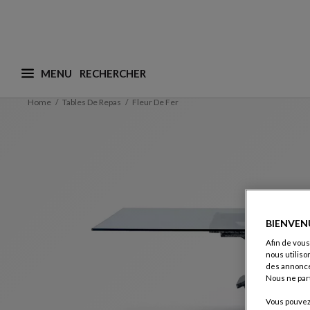
MENU
Que recherchez-vous ? (nous adaptons les suggesti
Home
Tables De Repas
Fleur De Fer
BIENVEN
Afin de vous
nous utiliso
des annonce
Nous ne par
Vous pouvez 