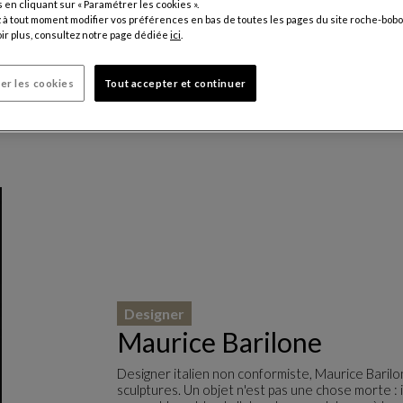
en cliquant sur « Paramétrer les cookies ».
à tout moment modifier vos préférences en bas de toutes les pages du site roche-bobo
ir plus, consultez notre page dédiée
ici
.
er les cookies
Tout accepter et continuer
Designer
Maurice Barilone
Designer italien non conformiste, Maurice Barilo
sculptures. Un objet n'est pas une chose morte : i