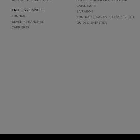
CATALOGUES
PROFESSIONNELS
LIVRAISON
CONTRACT
CONTRAT DE GARANTIE COMMERCIALE
DEVENIR FRANCHISÉ
GUIDE D'ENTRETIEN
CARRIÈRES