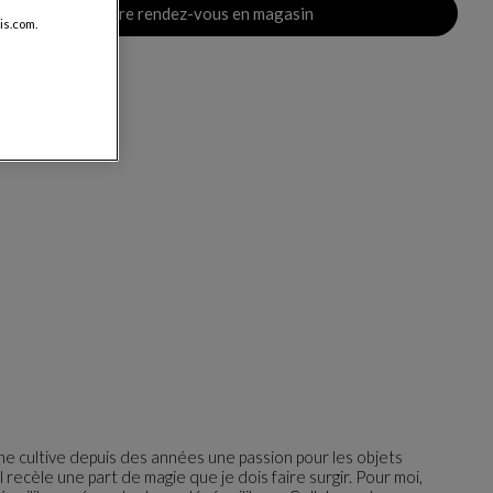
Prendre rendez-vous en magasin
is.com.
ne cultive depuis des années une passion pour les objets
l recèle une part de magie que je dois faire surgir. Pour moi,