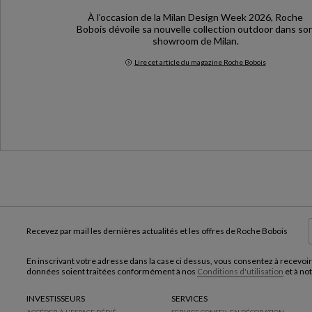
À l’occasion de la Milan Design Week 2026, Roche
Bobois dévoile sa nouvelle collection outdoor dans so
showroom de Milan.
Lire cet article du magazine Roche Bobois
Milan Design Week 2026
Recevez par mail les dernières actualités et les offres de Roche Bobois
En inscrivant votre adresse dans la case ci dessus, vous consentez à recevoir
données soient traitées conformément à nos
Conditions d'utilisation
et à no
INVESTISSEURS
SERVICES
ACCÉDER À L'ESPACE DÉDIÉ
SERVICE CONSEIL EN DÉCORATION