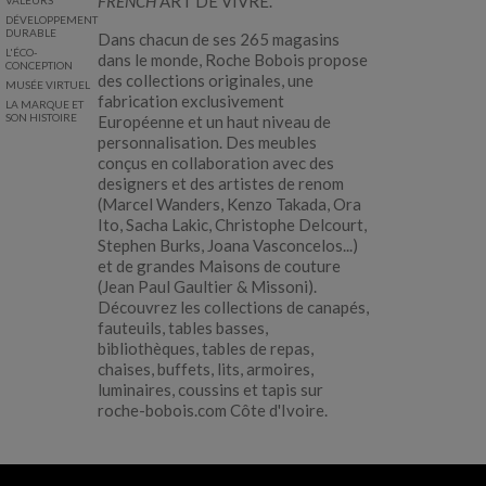
FRENCH
ART DE VIVRE.
DÉVELOPPEMENT
DURABLE
Dans chacun de ses 265 magasins
L'ÉCO-
dans le monde, Roche Bobois propose
CONCEPTION
des collections originales, une
MUSÉE VIRTUEL
fabrication exclusivement
LA MARQUE ET
SON HISTOIRE
Européenne et un haut niveau de
personnalisation. Des meubles
conçus en collaboration avec des
designers et des artistes de renom
(Marcel Wanders, Kenzo Takada, Ora
Ito, Sacha Lakic, Christophe Delcourt,
Stephen Burks, Joana Vasconcelos...)
et de grandes Maisons de couture
(Jean Paul Gaultier & Missoni).
Découvrez les collections de canapés,
fauteuils, tables basses,
bibliothèques, tables de repas,
chaises, buffets, lits, armoires,
luminaires, coussins et tapis sur
roche-bobois.com Côte d'Ivoire
.