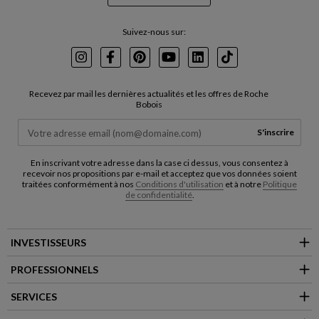
Suivez-nous sur:
Instagram
Facebook
Pinterest
Youtube
LinkedIn
TikTok
Recevez par mail les dernières actualités et les offres de Roche
Bobois
S'inscrire
En inscrivant votre adresse dans la case ci dessus, vous consentez à
recevoir nos propositions par e-mail et acceptez que vos données soient
traitées conformément à nos
Conditions d'utilisation
et à notre
Politique
de confidentialité
.
INVESTISSEURS
PROFESSIONNELS
SERVICES