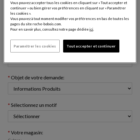
Vous pouvez accepter tous les cookies en cliquant sur « Tout accepter et
continuer » ou bien gérer vos préférences en cliquant sur « Paramétrer
les cookies ».
Vous pouvez à tout moment modifier vos préférences en bas de toutes les
Adresse e-mail: (nom@domaine.com)
pages du site roche-bobois.com.
Pour en savoir plus, consultez notre page dédiée
ici
.
Paramétrer les cookies
Tout accepter et continuer
Numéro de téléphone: (optionnel)
Objet de votre demande:
Sélectionnez un motif
Votre magasin: