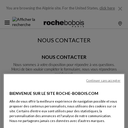
You are browsing the Algérie site.
For the United States,
click here
NOUS CONTACTER
NOUS CONTACTER
Nous sommes à votre disposition pour répondre à vos questions.
Merci de bien vouloir complèter le formulaire, nous vous répondrons
rapidement.
Sauf indication contraire, tous les champs sont obligatoires.
Continuer sans accepter
BIENVENUE SUR LE SITE ROCHE-BOBOIS.COM
Nom:
Afin de vous offrir la meilleure expérience de navigation possible et vous
proposer des contenus personnalisés, nous utilisons des cookies sur ce
site. Certains d’entre eux sont utilisés pour des statistiques, la
personnalisation des annonces et l'analyse de notre communication.
Nous ne partageons jamais ces données avec d’autres marques.
Prénom: