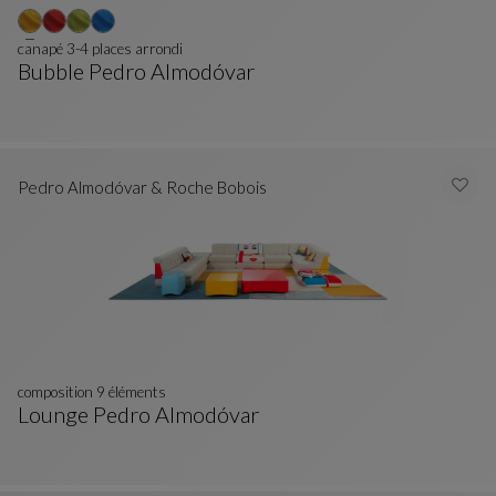
canapé 3-4 places arrondi
Bubble Pedro Almodóvar
Canapé 3-4 Places Arrondi
Voir La Description Complète
Pedro Almodóvar & Roche Bobois
composition 9 éléments
Lounge Pedro Almodóvar
Composition 9 Éléments
Voir La Description Complète