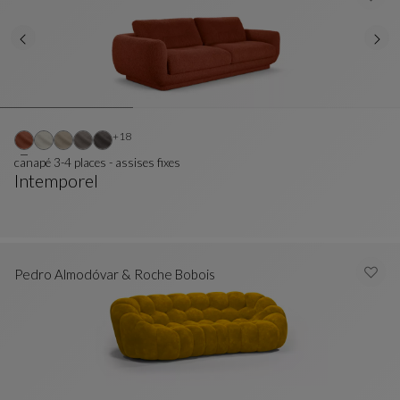
Autres coloris : 18 couleurs disponibles
+18
canapé 3-4 places - assises fixes
Intemporel
Canapé 3-4 Places - Assises Fixes
Voir La Description Complète
Pedro Almodóvar & Roche Bobois