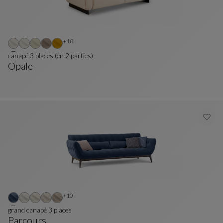
Autres coloris : 18 couleurs disponibles
+18
canapé 3 places (en 2 parties)
Opale
Canapé 3 Places (en 2 Parties)
Voir La Description Complète
Autres coloris : 10 couleurs disponibles
+10
grand canapé 3 places
Parcours