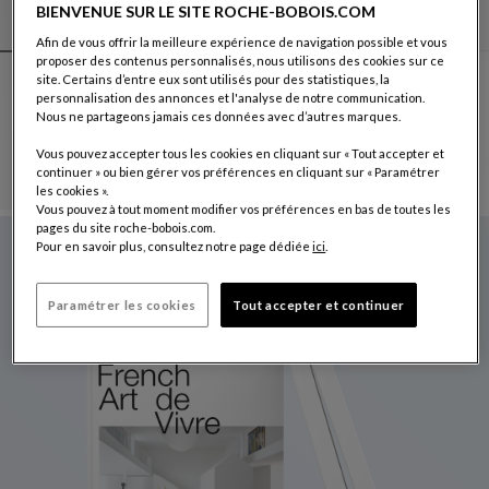
BIENVENUE SUR LE SITE ROCHE-BOBOIS.COM
Afin de vous offrir la meilleure expérience de navigation possible et vous
proposer des contenus personnalisés, nous utilisons des cookies sur ce
site. Certains d’entre eux sont utilisés pour des statistiques, la
Autres coloris : 18 couleurs disponibles
+18
personnalisation des annonces et l'analyse de notre communication.
Nous ne partageons jamais ces données avec d’autres marques.
grand canapé 3 places - accoudoirs bas
Setup
Vous pouvez accepter tous les cookies en cliquant sur « Tout accepter et
Grand Canapé 3 Places - Accoudoirs Bas
Voir La Description Complète
continuer » ou bien gérer vos préférences en cliquant sur « Paramétrer
les cookies ».
Vous pouvez à tout moment modifier vos préférences en bas de toutes les
pages du site roche-bobois.com.
CATALOGUE 2026
Pour en savoir plus, consultez notre page dédiée
ici
.
Disponible dans tous nos magasins.
Paramétrer les cookies
Tout accepter et continuer