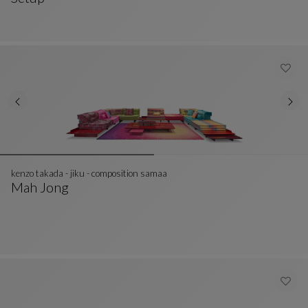
Composition A
Voir La Description Complète
kenzo takada - jiku - composition samaa
Mah Jong
Kenzo Takada - Jiku - Composition Samaa
Voir La Description Complète