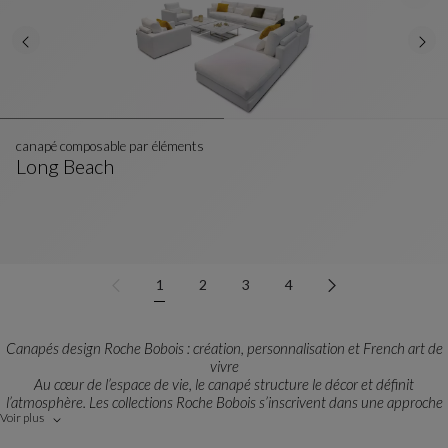
canapé composable par éléments
Long Beach
Canapé Composable Par Éléments
Voir La Description Complète
1
2
3
4
Canapés design Roche Bobois : création, personnalisation et French art de
vivre
Au cœur de l’espace de vie, le canapé structure le décor et définit
l’atmosphère. Les collections Roche Bobois s’inscrivent dans une approche
Voir plus
du design à vivre, entre créativité, audace et élégance contemporaine.
Chaque modèle est issu d’une rencontre entre designers et créateurs,