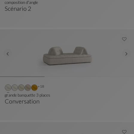
composition d'angle
Scénario 2
Composition D'angle
Voir La Description Complète
Autres coloris : 18 couleurs disponibles
+18
grande banquette 3 places
Conversation
Grande Banquette 3 Places
Voir La Description Complète