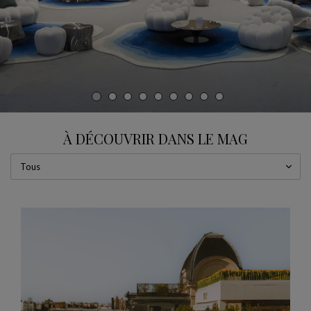
CARROUSEL
afficher la diapositive %
À DÉCOUVRIR DANS LE MAG