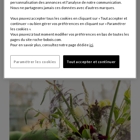
personnalisation des annonces et l'analyse de notre communication.
Nous ne partageons jamais ces données avec d’autres marques.
Vous pouvez accepter tous les cookies en cliquant sur « Tout accepter et
JUILLET 2026
continuer » ou bien gérer vos préférences en cliquant sur « Paramétrer
les cookies ».
TENDANCES
Vous pouvez à tout moment modifier vos préférences en bas de toutes les
VISITE PRIVÉE CASA DUNA X
pages du site roche-bobois.com.
Pour en savoir plus, consultez notre page dédiée
ici
.
FORMENTERA
Roche Bobois a choisi la Casa Sardinera en Espagne, signée Ramon
Esteve, pour mettre en scène sa collection outdoor Formentera
Paramétrer les cookies
Tout accepter et continuer
(design Philippe Bouix).