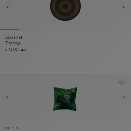
tapis rond
Tresse
Tapis Rond
Voir La Description Complète
د.م. 22.600
coussin