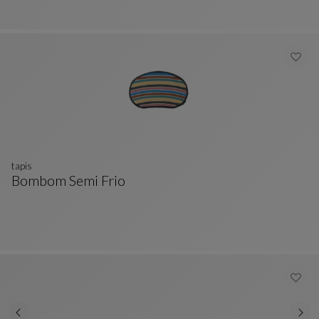
tapis
Bombom Semi Frio
Tapis
Voir La Description Complète