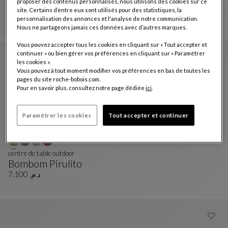
proposer des contenus personnalisés, nous utilisons des cookies sur ce
Bombom Pirulito
site. Certains d’entre eux sont utilisés pour des statistiques, la
Totem
Voir La Description Complète
د.م. 30.300
personnalisation des annonces et l'analyse de notre communication.
Nous ne partageons jamais ces données avec d’autres marques.
Vous pouvez accepter tous les cookies en cliquant sur « Tout accepter et
continuer » ou bien gérer vos préférences en cliquant sur « Paramétrer
les cookies ».
Vous pouvez à tout moment modifier vos préférences en bas de toutes les
pages du site roche-bobois.com.
Pour en savoir plus, consultez notre page dédiée
ici
.
Paramétrer les cookies
Tout accepter et continuer
centre de table outdoor
Bombom Pirulito
Centre De Table Outdoor
Voir La Description Complète
د.م. 7.100