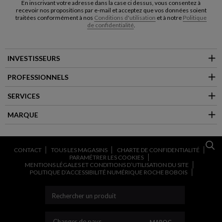
En inscrivant votre adresse dans la case ci dessus, vous consentez à
recevoir nos propositions par e-mail et acceptez que vos données soient
traitées conformément à nos
Conditions d'utilisation
et à notre
Politique
de confidentialité
.
INVESTISSEURS
PROFESSIONNELS
SERVICES
MARQUE
CONTACT
TOUS LES MAGASINS
CHARTE DE CONFIDENTIALITÉ
PARAMÉTRER LES COOKIES
MENTIONS LÉGALES ET CONDITIONS D’UTILISATION DU SITE
POLITIQUE D’ACCESSIBILITÉ NUMÉRIQUE ROCHE BOBOIS
CHANGER DE PAYS
Changer de pays
MAROC