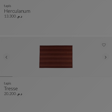
tapis
Herculanum
Tapis
Voir La Description Complète
د.م. 13.300
tapis
Tresse
Tapis
Voir La Description Complète
د.م. 20.200