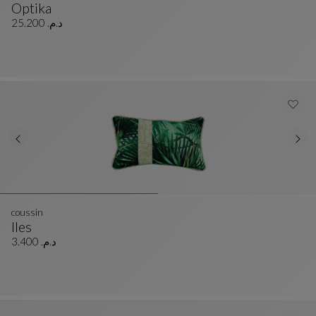
Optika
Tapis
Voir La Description Complète
د.م. 25.200
coussin
Iles
Coussin
Voir La Description Complète
د.م. 3.400