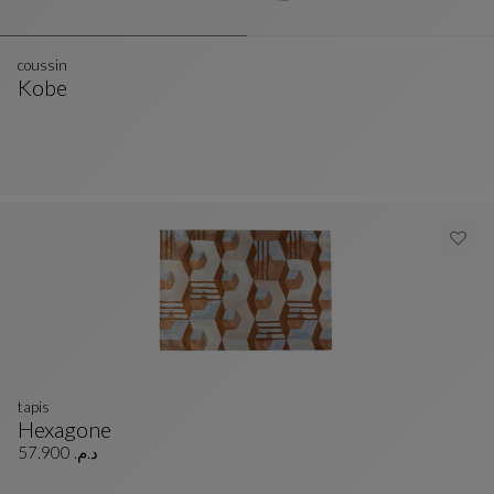
coussin
Kobe
Coussin
Voir La Description Complète
tapis
Hexagone
Tapis
Voir La Description Complète
د.م. 57.900