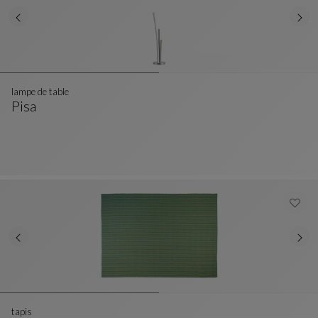
lampe de table
Pisa
Lampe De Table
Voir La Description Complète
tapis