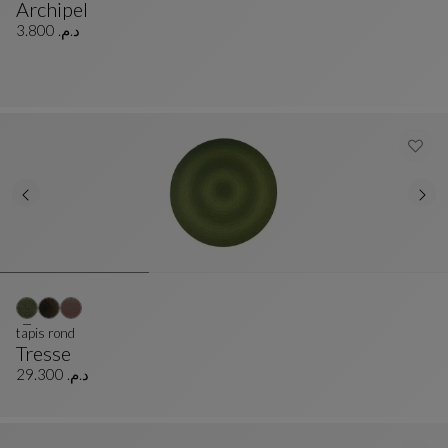
Archipel
Coussin
Voir La Description Complète
د.م. 3.800
tapis rond
Tresse
Tapis Rond
Voir La Description Complète
د.م. 29.300