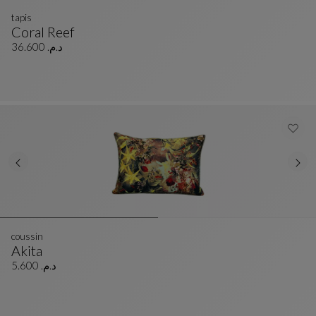
tapis
Coral Reef
Tapis
Voir La Description Complète
د.م. 36.600
coussin
Akita
Coussin
Voir La Description Complète
د.م. 5.600