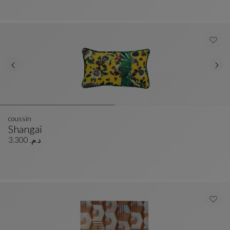
coussin
Shangai
Coussin
Voir La Description Complète
د.م. 3.300