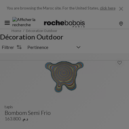
You are browsing the Maroc site.
For the United States,
click here
Home
Décoration Outdoor
Décoration Outdoor
Sélecteur de tri
Filtrer
tapis
Bombom Semi Frio
Tapis
Voir La Description Complète
د.م. 163.800