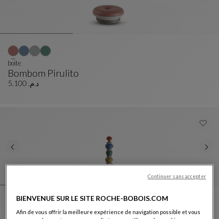
boite
Bombom Pirulito
Boite
Voir La Description Complète
د.م. 5.100
Continuer sans accepter
BIENVENUE SUR LE SITE ROCHE-BOBOIS.COM
Afin de vous offrir la meilleure expérience de navigation possible et vous
totem