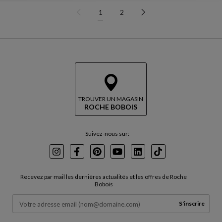
1
2
TROUVER UN MAGASIN
ROCHE BOBOIS
Suivez-nous sur:
Instagram
Facebook
Pinterest
Youtube
LinkedIn
TikTok
Recevez par mail les dernières actualités et les offres de Roche
Bobois
S'inscrire