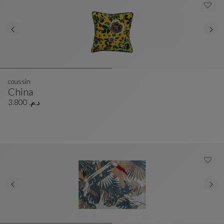
coussin
China
Coussin
Voir La Description Complète
د.م. 3.800