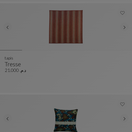
tapis
Tresse
Tapis
Voir La Description Complète
د.م. 21.000