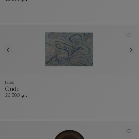
tapis
Onde
Tapis
Voir La Description Complète
د.م. 26.500