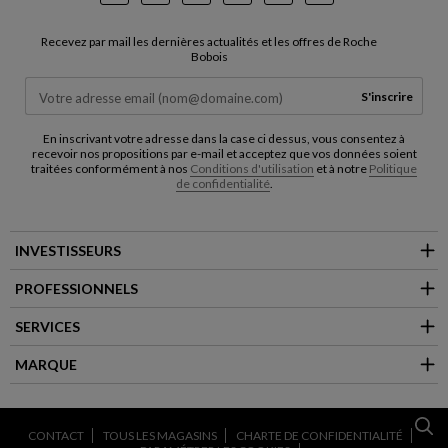
Instagram
Facebook
Pinterest
Youtube
LinkedIn
TikTok
Recevez par mail les dernières actualités et les offres de Roche
Bobois
S'inscrire
En inscrivant votre adresse dans la case ci dessus, vous consentez à
recevoir nos propositions par e-mail et acceptez que vos données soient
traitées conformément à nos
Conditions d'utilisation
et à notre
Politique
de confidentialité
.
INVESTISSEURS
PROFESSIONNELS
SERVICES
MARQUE
CONTACT
TOUS LES MAGASINS
CHARTE DE CONFIDENTIALITÉ