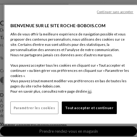
Continuer sans accepter
Ovni
BIENVENUE SUR LE SITE ROCHE-BOBOIS.COM
Design
Vincenzo Maiolino
Afin de vous offrir la meilleure expérience de navigation possible et vous
Table Basse Ø.90
proposer des contenus personnalisés, nous utilisons des cookies sur ce
Autres dimensions
site. Certains d’entre eux sont utilisés pour des statistiques, la
H. 22 X ∅. 90 Cm
personnalisation des annonces et l'analyse de notre communication.
Nous ne partageons jamais ces données avec d’autres marques.
Vernis Transparent ou colorés
Table Basse :
Vous pouvez accepter tous les cookies en cliquant sur « Tout accepter et
Coloris :
Alu vernis naturel
continuer » ou bien gérer vos préférences en cliquant sur « Paramétrer les
cookies ».
Autres coloris
+3
Vous pouvez à tout moment modifier vos préférences en bas de toutes les
pages du site roche-bobois.com.
Pour en savoir plus, consultez notre page dédiée
ici
.
Description
A l’occasion de la collaboration Roche Bobois X Pedro Almodóvar les tables
Ovni créées par Vincenzo Maiolino se parent de nouvelles couleurs exclusives,
Paramétrer les cookies
Tout accepter et continuer
choisies par le Cinéaste. La forme particulière du cône des tables basses Ovni
donne l'impression...
Voir plus
Télécharger la fiche technique
Prendre rendez-vous en magasin