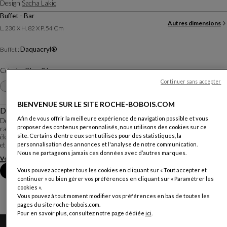
Design
Sacha Lakic
Buffet - Bar
Autres dimensions
L. 230 X H. 82 X P. 54 Cm
Daquacryl®
Buffet :
Coloris :
Bleu JN
Continuer sans accepter
Autres coloris
+23
BIENVENUE SUR LE SITE ROCHE-BOBOIS.COM
Description
Afin de vous offrir la meilleure expérience de navigation possible et vous
Dessiné par Sacha Lakic, le mode de fonctionnement de ce meuble de
proposer des contenus personnalisés, nous utilisons des cookies sur ce
rangement est unique: son aménagement intérieur est monté sur vérins
site. Certains d’entre eux sont utilisés pour des statistiques, la
électrique. Ainsi ce n'est pas vous qui vous baissez, c'est lui qui vient à vous,
et sa façade brillante en PMMA t...
personnalisation des annonces et l'analyse de notre communication.
Nous ne partageons jamais ces données avec d’autres marques.
Voir plus
Télécharger la fiche technique
Prendre rendez-vous en magasin
Vous pouvez accepter tous les cookies en cliquant sur « Tout accepter et
continuer » ou bien gérer vos préférences en cliquant sur « Paramétrer les
cookies ».
Vous pouvez à tout moment modifier vos préférences en bas de toutes les
pages du site roche-bobois.com.
Pour en savoir plus, consultez notre page dédiée
ici
.