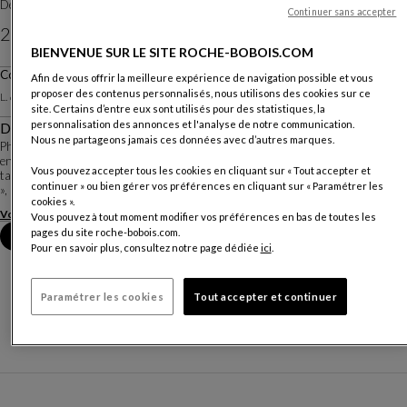
Design
Yann Arthus Bertrand
Continuer sans accepter
د.م. 2.200
BIENVENUE SUR LE SITE ROCHE-BOBOIS.COM
Prix TTC maximum conseillé, hors livraison, valable au Maroc uniquement.
Coussin
Afin de vous offrir la meilleure expérience de navigation possible et vous
Autres dimensions
proposer des contenus personnalisés, nous utilisons des cookies sur ce
L. 68 X H. 40 Cm
site. Certains d’entre eux sont utilisés pour des statistiques, la
personnalisation des annonces et l'analyse de notre communication.
Description
Nous ne partageons jamais ces données avec d’autres marques.
Photographe et réalisateur français, Yann Arthus-Bertrand est un militant
engagé en faveur du développement durable. En transcrivant sous forme de
Vous pouvez accepter tous les cookies en cliquant sur « Tout accepter et
tapis et de coussins des photographies de la série « LA TERRE VUE DU CIEL
continuer » ou bien gérer vos préférences en cliquant sur « Paramétrer les
», Roche Bobois s’associe à s...
cookies ».
Voir plus
Télécharger la fiche technique
Vous pouvez à tout moment modifier vos préférences en bas de toutes les
pages du site roche-bobois.com.
Prendre rendez-vous en magasin
Pour en savoir plus, consultez notre page dédiée
ici
.
Paramétrer les cookies
Tout accepter et continuer