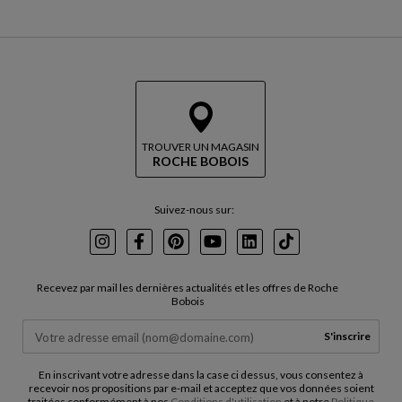
TROUVER UN MAGASIN
ROCHE BOBOIS
Suivez-nous sur:
Instagram
Facebook
Pinterest
Youtube
LinkedIn
TikTok
Recevez par mail les dernières actualités et les offres de Roche
Bobois
S'inscrire
En inscrivant votre adresse dans la case ci dessus, vous consentez à
recevoir nos propositions par e-mail et acceptez que vos données soient
traitées conformément à nos
Conditions d'utilisation
et à notre
Politique