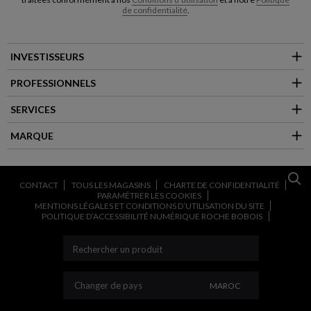
de confidentialité
.
INVESTISSEURS
PROFESSIONNELS
SERVICES
MARQUE
CONTACT
TOUS LES MAGASINS
CHARTE DE CONFIDENTIALITÉ
PARAMÉTRER LES COOKIES
MENTIONS LÉGALES ET CONDITIONS D’UTILISATION DU SITE
POLITIQUE D’ACCESSIBILITÉ NUMÉRIQUE ROCHE BOBOIS
CHANGER DE PAYS
Changer de pays
MAROC