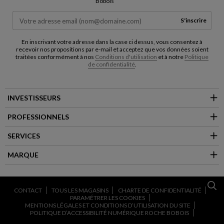
Bobois
S'inscrire
En inscrivant votre adresse dans la case ci dessus, vous consentez à
recevoir nos propositions par e-mail et acceptez que vos données soient
traitées conformément à nos
Conditions d'utilisation
et à notre
Politique
de confidentialité
.
INVESTISSEURS
PROFESSIONNELS
SERVICES
MARQUE
CONTACT
TOUS LES MAGASINS
CHARTE DE CONFIDENTIALITÉ
PARAMÉTRER LES COOKIES
MENTIONS LÉGALES ET CONDITIONS D’UTILISATION DU SITE
POLITIQUE D’ACCESSIBILITÉ NUMÉRIQUE ROCHE BOBOIS