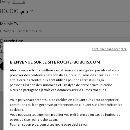
Design
Ora Ito
د.م. 80.300
Prix TTC maximum conseillé, hors livraison, valable au Maroc uniquement.
Meuble Tv
L. 242,5 X H. 45,5 X P. 62 Cm
Description
Les créations d'Ora Ito sont le fruit de sa philosophie, la « simplexité » : l'art de
Continuer sans accepter
donner une apparente simplicité à une forme complexe.
Voir plus
Télécharger la fiche technique
BIENVENUE SUR LE SITE ROCHE-BOBOIS.COM
Prendre rendez-vous en magasin
Afin de vous offrir la meilleure expérience de navigation possible et vous
proposer des contenus personnalisés, nous utilisons des cookies sur ce
site. Certains d’entre eux sont utilisés pour des statistiques, la
personnalisation des annonces et l'analyse de notre communication.
Nous ne partageons jamais ces données avec d’autres marques.
Vous pouvez accepter tous les cookies en cliquant sur « Tout accepter et
continuer » ou bien gérer vos préférences en cliquant sur « Paramétrer les
cookies ».
Vous pouvez à tout moment modifier vos préférences en bas de toutes les
pages du site roche-bobois.com.
Pour en savoir plus, consultez notre page dédiée
ici
.