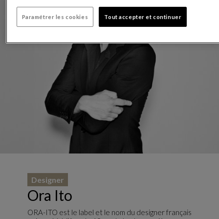
Paramétrer les cookies
Tout accepter et continuer
Designer
Ora Ito
ORA-ITO est le label et le nom du designer français