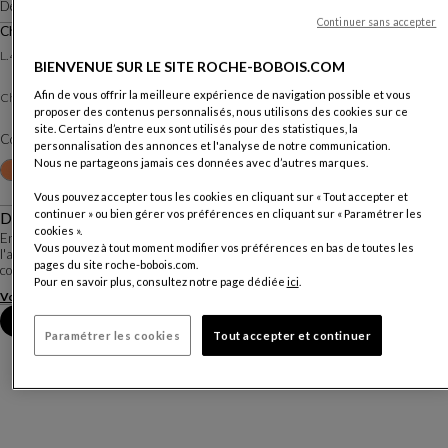
Design
Studio Giofra
Continuer sans accepter
Chaise
L. 44 X H. 89 X P. 51 Cm
BIENVENUE SUR LE SITE ROCHE-BOBOIS.COM
Afin de vous offrir la meilleure expérience de navigation possible et vous
Refente de Cuir
Chaise :
proposer des contenus personnalisés, nous utilisons des cookies sur ce
site. Certains d’entre eux sont utilisés pour des statistiques, la
Coloris :
Grigio Ghiaccio
personnalisation des annonces et l'analyse de notre communication.
Nous ne partageons jamais ces données avec d’autres marques.
Autres coloris
+20
Vous pouvez accepter tous les cookies en cliquant sur « Tout accepter et
continuer » ou bien gérer vos préférences en cliquant sur « Paramétrer les
Description
cookies ».
En refente de cuir de pied en cap, la chaise Alex se caractérise par
Vous pouvez à tout moment modifier vos préférences en bas de toutes les
l'assemblage des pièces de cuir à l'arrière du dossier, réalisé en deux lignes de
pages du site roche-bobois.com.
coutures bord à bord.
Pour en savoir plus, consultez notre page dédiée
ici
.
Voir plus
Télécharger la fiche technique
Prendre rendez-vous en magasin
Paramétrer les cookies
Tout accepter et continuer