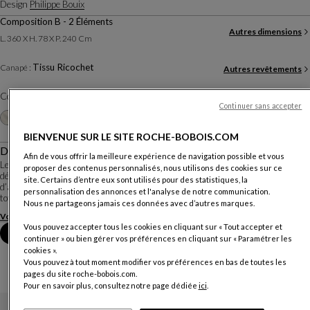
Design
Philippe Bouix
Composition B - 2 Éléments
Autres dimensions
L. 360 X H. 78 X P. 240 Cm
Tissu Ricochet
Canapé :
Autres revêtements
Coloris :
Ecru
Continuer sans accepter
Autres coloris
+20
BIENVENUE SUR LE SITE ROCHE-BOBOIS.COM
Description
Afin de vous offrir la meilleure expérience de navigation possible et vous
Le canapé CONVERSATION est un canapé sur lequel on vient poser et
proposer des contenus personnalisés, nous utilisons des cookies sur ce
déplacer les dossiers en toute liberté. Il est composé de différents éléments
site. Certains d’entre eux sont utilisés pour des statistiques, la
d’assises capitonnés entièrement modulables entre eux et de dossiers
personnalisation des annonces et l'analyse de notre communication.
totalement mobiles pour s’asseoir ou ...
Nous ne partageons jamais ces données avec d’autres marques.
Voir plus
Télécharger la fiche technique
Vous pouvez accepter tous les cookies en cliquant sur « Tout accepter et
Prendre rendez-vous en magasin
continuer » ou bien gérer vos préférences en cliquant sur « Paramétrer les
cookies ».
Vous pouvez à tout moment modifier vos préférences en bas de toutes les
pages du site roche-bobois.com.
Pour en savoir plus, consultez notre page dédiée
ici
.