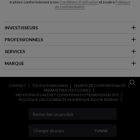
traitées conformément à nos
Conditions d'utilisation
et à notre
Politique
de confidentialité
.
INVESTISSEURS
PROFESSIONNELS
SERVICES
MARQUE
CONTACT
TOUS LES MAGASINS
CHARTE DE CONFIDENTIALITÉ
PARAMÉTRER LES COOKIES
MENTIONS LÉGALES ET CONDITIONS D’UTILISATION DU SITE
POLITIQUE D’ACCESSIBILITÉ NUMÉRIQUE ROCHE BOBOIS
CHANGER DE PAYS
Changer de pays
TUNISIE