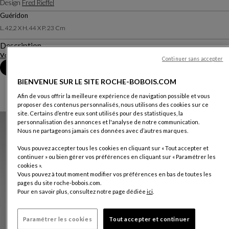
Design
Fred Rieffel
Guéridon
L. 42,2 X H. 44 X P. 23 Cm
Description
Voir plus
Continuer sans accepter
Prendre rendez-vous en magasin
BIENVENUE SUR LE SITE ROCHE-BOBOIS.COM
Afin de vous offrir la meilleure expérience de navigation possible et vous
proposer des contenus personnalisés, nous utilisons des cookies sur ce
site. Certains d’entre eux sont utilisés pour des statistiques, la
personnalisation des annonces et l'analyse de notre communication.
Nous ne partageons jamais ces données avec d’autres marques.
Vous pouvez accepter tous les cookies en cliquant sur « Tout accepter et
continuer » ou bien gérer vos préférences en cliquant sur « Paramétrer les
cookies ».
Vous pouvez à tout moment modifier vos préférences en bas de toutes les
pages du site roche-bobois.com.
Pour en savoir plus, consultez notre page dédiée
ici
.
Paramétrer les cookies
Tout accepter et continuer