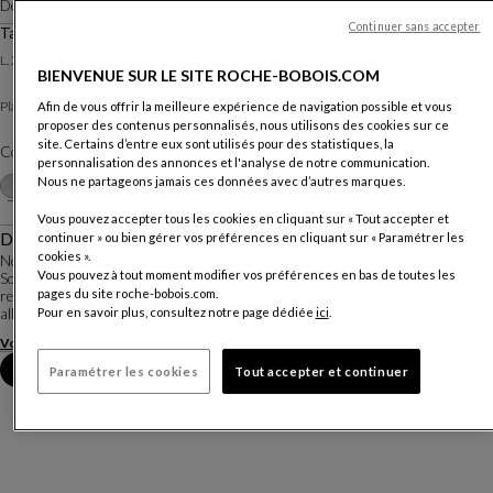
Design
Studio Roche Bobois
Continuer sans accepter
Table De Repas - Céramique
Autres dimensions
L. 200 X H. 75 X P. 100 Cm
BIENVENUE SUR LE SITE ROCHE-BOBOIS.COM
Pietra/base et pieds laqués
Plateau :
Afin de vous offrir la meilleure expérience de navigation possible et vous
proposer des contenus personnalisés, nous utilisons des cookies sur ce
site. Certains d’entre eux sont utilisés pour des statistiques, la
Coloris :
Perla
personnalisation des annonces et l'analyse de notre communication.
Personnaliser
Nous ne partageons jamais ces données avec d’autres marques.
+2
Vous pouvez accepter tous les cookies en cliquant sur « Tout accepter et
Description
continuer » ou bien gérer vos préférences en cliquant sur « Paramétrer les
cookies ».
Nephtis est une table de repas rectangulaire à la fois fonctionnelle et design.
Vous pouvez à tout moment modifier vos préférences en bas de toutes les
Son plateau en verre, en céramique ou en Fénix® (stratifié ultra-résistant)
pages du site roche-bobois.com.
repose sur un piètement central fait d'un fût tronconique en acier laqué. Deux
allonges de 40 ...
Pour en savoir plus, consultez notre page dédiée
ici
.
Voir plus
Télécharger la fiche technique
Prendre rendez-vous en magasin
Paramétrer les cookies
Tout accepter et continuer