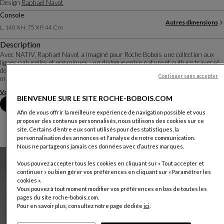
Design
Raphael Navot
Console
Autres dimensions
L. 140 X H. 75 X P. 44 Cm
Description
Avec NATIV, Raphael Navot a imaginé pour Roche Bobois une collection aux
lignes naturelles et organiques : un dialogue entre nature et culture traversé
de maîtrise géométrique et de formes spontanées, pour des pièces réalisées en
Continuer sans accepter
matériaux nobles et ...
Voir plus
Télécharger la fiche technique
BIENVENUE SUR LE SITE ROCHE-BOBOIS.COM
Prendre rendez-vous en magasin
Afin de vous offrir la meilleure expérience de navigation possible et vous
proposer des contenus personnalisés, nous utilisons des cookies sur ce
site. Certains d’entre eux sont utilisés pour des statistiques, la
personnalisation des annonces et l'analyse de notre communication.
Nous ne partageons jamais ces données avec d’autres marques.
Vous pouvez accepter tous les cookies en cliquant sur « Tout accepter et
continuer » ou bien gérer vos préférences en cliquant sur « Paramétrer les
cookies ».
Vous pouvez à tout moment modifier vos préférences en bas de toutes les
pages du site roche-bobois.com.
Pour en savoir plus, consultez notre page dédiée
ici
.