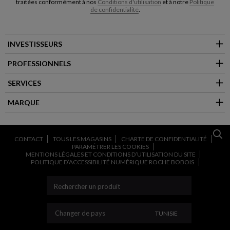
traitées conformément à nos
Conditions d'utilisation
et à notre
Politique
de confidentialité
.
INVESTISSEURS
PROFESSIONNELS
SERVICES
MARQUE
CONTACT
TOUS LES MAGASINS
CHARTE DE CONFIDENTIALITÉ
PARAMÉTRER LES COOKIES
MENTIONS LÉGALES ET CONDITIONS D’UTILISATION DU SITE
POLITIQUE D’ACCESSIBILITÉ NUMÉRIQUE ROCHE BOBOIS
CHANGER DE PAYS
Changer de pays
TUNISIE