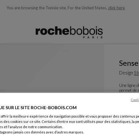
You are browsing the Tunisie site.
For the United States,
click here
ons en fonction de ce que vous recherchez)
Sense
Design
St
Une ligne 
permet de m
crée une al
Conti
Voir plus
Té
UE SUR LE SITE ROCHE-BOBOIS.COM
Pouf Tissu
L. 113 X H. 
 offrir la meilleure expérience de navigation possible et vous proposer des contenus p
ns des cookies sur ce site. Certains d’entre eux sont utilisés pour des statistiques, la 
Autres dim
s et l'analyse de notre communication.
tageons jamais ces données avec d’autres marques.