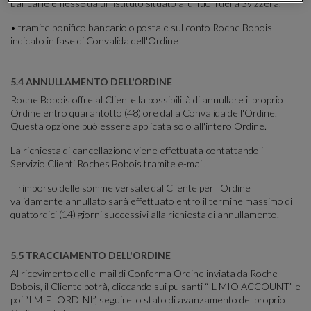
bancarie emesse da un istituto situato al di fuori della Svizzera;
• tramite bonifico bancario o postale sul conto Roche Bobois
indicato in fase di Convalida dell'Ordine
5.4 ANNULLAMENTO DELL’ORDINE
Roche Bobois offre al Cliente la possibilità di annullare il proprio
Ordine entro quarantotto (48) ore dalla Convalida dell'Ordine.
Questa opzione può essere applicata solo all'intero Ordine.
La richiesta di cancellazione viene effettuata contattando il
Servizio Clienti Roches Bobois tramite e-mail.
Il rimborso delle somme versate dal Cliente per l'Ordine
validamente annullato sarà effettuato entro il termine massimo di
quattordici (14) giorni successivi alla richiesta di annullamento.
5.5 TRACCIAMENTO DELL'ORDINE
Al ricevimento dell'e-mail di Conferma Ordine inviata da Roche
Bobois, il Cliente potrà, cliccando sui pulsanti “IL MIO ACCOUNT” e
poi “I MIEI ORDINI”, seguire lo stato di avanzamento del proprio