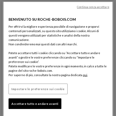
5.2 INFORMAZIONI PERSONALI
Continua senza accettare
Effettuando l'Ordine, il Cliente si impegna a fornire le informazioni
richieste e ne accerta la veridicità. Roche Bobois non può essere
BENVENUTO SU ROCHE-BOBOIS.COM
ritenuta responsabile per eventuali errori nell'inserimento da parte
Per offrirvi la migliore esperienza possibile di navigazione e proporvi
del Cliente e per le conseguenze che potrebbero comportare un
contenuti personalizzati, su questo sito utilizziamo i cookie. Alcuni di
ritardo o un errore di consegna.
questi vengono utilizzati per statistiche e analisi della nostra
comunicazione.
Al fine di garantire la sicurezza delle transazioni e prevenire frodi
Non condivideremo mai questi dati con altri marchi.
nei pagamenti, Roche Bobois si riserva il diritto di effettuare
controlli sulle informazioni inserite durante l'Ordine. Di
Potete accettare tutti i cookie cliccando su “Accettare tutto e andare
conseguenza, Roche Bobois potrà richiedere al Cliente,
avanti” o gestire le vostre preferenze cliccando su “Impostare le
telefonicamente o via e-mail, uno o più documenti giustificativi.
preferenze sui cookie”.
Potete modificare le vostre preferenze in ogni momento, in calce a tutte le
pagine del sito roche-bobois.com.
Per saperne di più, consultate la nostra pagina dedicata
qui
.
5.3 METODI DI PAGAMENTO
I Prodotti sono interamente pagabili dal Cliente durante la
Convalida dell'Ordine.
Impostare le preferenze sui cookie
Il pagamento può essere effettuato:
Accettare tutto e andare avanti
• tramite carta bancaria sicura (Visa, Mastercard, American
Express), Roche Bobois si riserva il diritto di non accettare carte