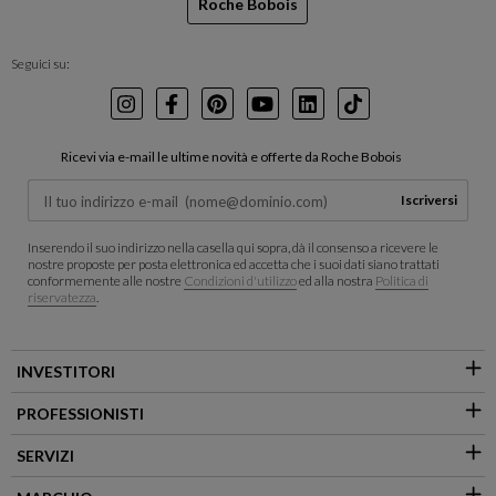
Roche Bobois
Seguici su:
Instagram
Facebook
Pinterest
Youtube
LinkedIn
TikTok
Ricevi via e-mail le ultime novità e offerte da Roche Bobois
Iscriversi
Inserendo il suo indirizzo nella casella qui sopra, dà il consenso a ricevere le
nostre proposte per posta elettronica ed accetta che i suoi dati siano trattati
conformemente alle nostre
Condizioni d'utilizzo
ed alla nostra
Politica di
riservatezza
.
INVESTITORI
PROFESSIONISTI
SERVIZI