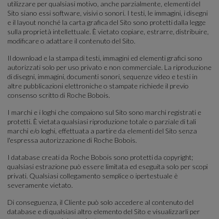
utilizzare per qualsiasi motivo, anche parzialmente, elementi del
Sito siano essi software, visivi o sonori. I testi, le immagini, i disegni
e il layout nonché la carta grafica del Sito sono protetti dalla legge
sulla proprietà intellettuale. È vietato copiare, estrarre, distribuire,
modificare o adattare il contenuto del Sito.
Il download e la stampa di testi, immagini ed elementi grafici sono
autorizzati solo per uso privato e non commerciale. La riproduzione
di disegni, immagini, documenti sonori, sequenze video e testi in
altre pubblicazioni elettroniche o stampate richiede il previo
consenso scritto di Roche Bobois.
I marchi e i loghi che compaiono sul Sito sono marchi registrati e
protetti. È vietata qualsiasi riproduzione totale o parziale di tali
marchi e/o loghi, effettuata a partire da elementi del Sito senza
l'espressa autorizzazione di Roche Bobois.
I database creati da Roche Bobois sono protetti da copyright;
qualsiasi estrazione può essere limitata ed eseguita solo per scopi
privati. Qualsiasi collegamento semplice o ipertestuale è
severamente vietato.
Di conseguenza, il Cliente può solo accedere al contenuto del
database e di qualsiasi altro elemento del Sito e visualizzarli per