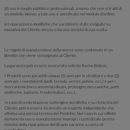
(d) uso in luoghi pubblici o professionali, a meno che non si tratti di
un modello idoneo a tale uso e specificato nel modulo d'ordine;
(e) riparazioni o modifiche che sarebbero state eseguite su
iniziativa del Cliente stesso o da una società di sua scelta.
Le regole di manutenzione della merce sono contenute in un
libretto che viene consegnato al Cliente.
La garanzia può essere assicurata solo da Roche Bobois.
I Prodotti sono garantiti cinque (5) anni per le strutture e due (2)
anni per i rivestimenti (pelli, tessuti, vernici, patine, ecc.) e per i
meccanismi (meccanismi dei divani, prolunghe meccaniche, parti
elettriche, batterie, trasformatori, ecc.).
In caso di contestazione sull'origine del difetto e su richiesta del
Cliente, potrà essere incaricato un esperto indipendente che
effettui una perizia tecnica del Prodotto. Nel caso in cui i difetti
derivino da uso o manutenzione impropri, i costi di tale perizia
nonché della riparazione del divano saranno a carico di
quest'ultimo.