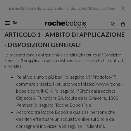
You are browsing the Svizzera site.
For the United States,
click here
ARTICOLO 1 - AMBITO DI APPLICAZIONE
- DISPOSIZIONI GENERALI
Le presenti condizioni generali di vendita (di seguito le "Condizioni
Generali") si applicano senza restrizioni o riserve a tutti i contratti
di vendita:
Relativo a uno o più beni (di seguito il/i "Prodotto/i")
commercializzato/i - sul sito web [https://www.roche-
bobois.com/it-CH] (di seguito il "Sito") dalla società
Objects & Functions SA, Route de la Gravière, 1303
Penthaz (di seguito “Roche Bobois”), e
Accordo tra Roche Bobois e qualsiasi persona che
desideri effettuare un acquisto online sul Sito e da
consegnare in Svizzera (di seguito il “Cliente”).