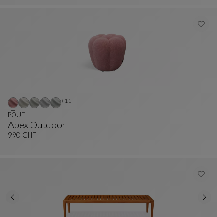
Altri colori : 11 colori disponibili
+11
POUF
Apex Outdoor
POUF
Vedi La Descrizione Completa
990 CHF