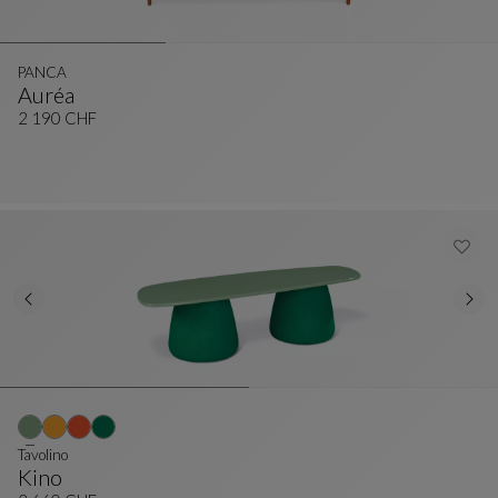
PANCA
Auréa
PANCA
Vedi La Descrizione Completa
2 190 CHF
Tavolino
Kino