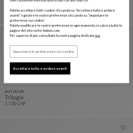
Trilogie Outdoor
Potete accettare tutti i cookie cliccando su “Accettare tutto e andare
Set Di Poufs Nastri
Vedi La Descrizione Completa
3 590 CHF
avanti” o gestire le vostre preferenze cliccando su “Impostare le
preferenze sui cookie”.
Potete modificare le vostre preferenze in ogni momento, in calce a tutte le
pagine del sito roche-bobois.com.
Per saperne di più, consultate la nostra pagina dedicata
qui
.
Impostare le preferenze sui cookie
Accettare tutto e andare avanti
pouf piccolo
Trilogie
Pouf Piccolo
Vedi La Descrizione Completa
1 130 CHF