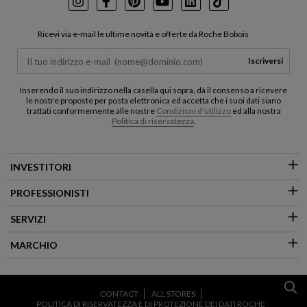
Instagram
Facebook
Pinterest
Youtube
LinkedIn
TikTok
Ricevi via e-mail le ultime novità e offerte da Roche Bobois
Iscriversi
Inserendo il suo indirizzo nella casella qui sopra, dà il consenso a ricevere
le nostre proposte per posta elettronica ed accetta che i suoi dati siano
trattati conformemente alle nostre
Condizioni d'utilizzo
ed alla nostra
Politica di riservatezza
.
INVESTITORI
PROFESSIONISTI
SERVIZI
MARCHIO
CONTACT
ALL STORES
POLITICA DI RISERVATEZZA E DI PROTEZIONE DEI DATI ROCHE