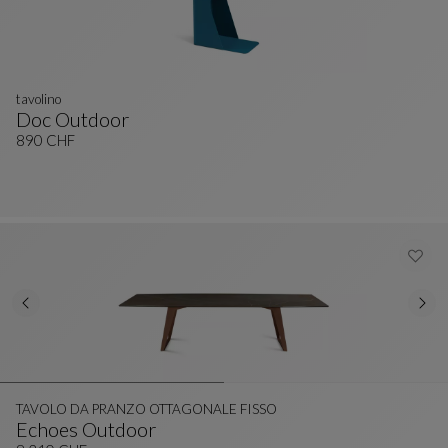
tavolino
Doc Outdoor
Tavolino
Vedi La Descrizione Completa
890 CHF
TAVOLO DA PRANZO OTTAGONALE FISSO
Echoes Outdoor