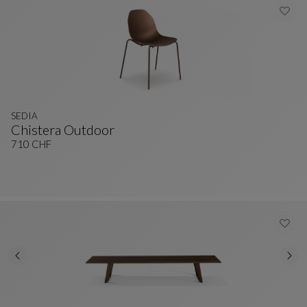
SEDIA
Chistera Outdoor
SEDIA
Vedi La Descrizione Completa
710 CHF