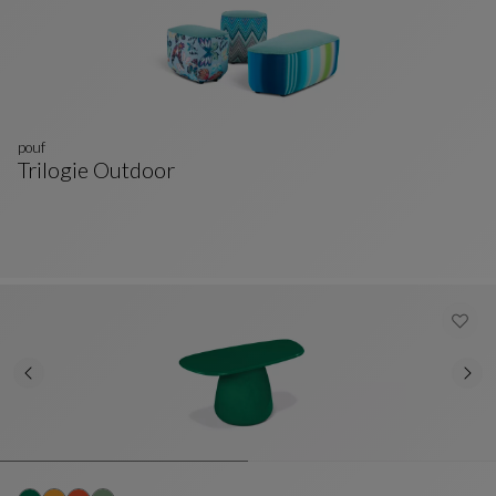
pouf
Trilogie Outdoor
Pouf
Vedi La Descrizione Completa