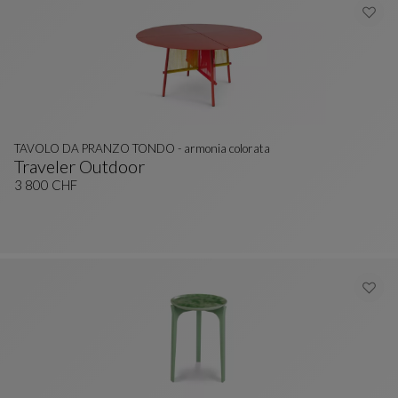
TAVOLO DA PRANZO TONDO - armonia colorata
Traveler Outdoor
TAVOLO DA PRANZO TONDO - Armonia Colorata
Vedi La Descrizione Completa
3 800 CHF