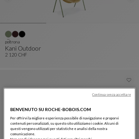
poltrona
Kani Outdoor
Poltrona
Vedi La Descrizione Completa
2 120 CHF
Continua senza accettare
BENVENUTO SU ROCHE-BOBOIS.COM
Per offrirvi la migliore esperienza possibile di navigazione e proporvi
contenuti personalizzati, su questo sito utilizziamo i cookie. Alcuni di
questi vengono utilizzati per statistiche e analisi della nostra
comunicazione.
Set di poufs nastri
Non condivideremo mai questi dati con altri marchi.