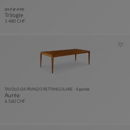
pouf grande
Trilogie
Pouf Grande
Vedi La Descrizione Completa
1 480 CHF
TAVOLO DA PRANZO RETTANGOLARE - 4 gambe
Auréa
TAVOLO DA PRANZO RETTANGOLARE - 4 Gamb
Vedi La Descrizione Completa
6 560 CHF