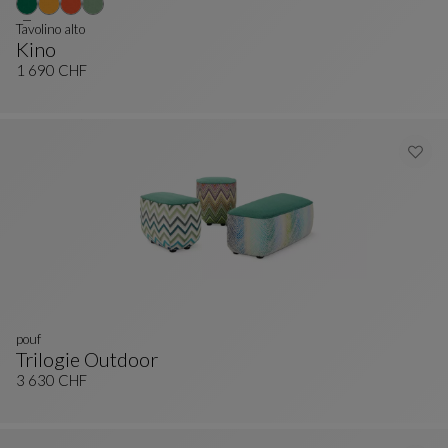
Tavolino alto
Kino
Tavolino Alto
Vedi La Descrizione Completa
1 690 CHF
pouf
Trilogie Outdoor
Pouf
Vedi La Descrizione Completa
3 630 CHF