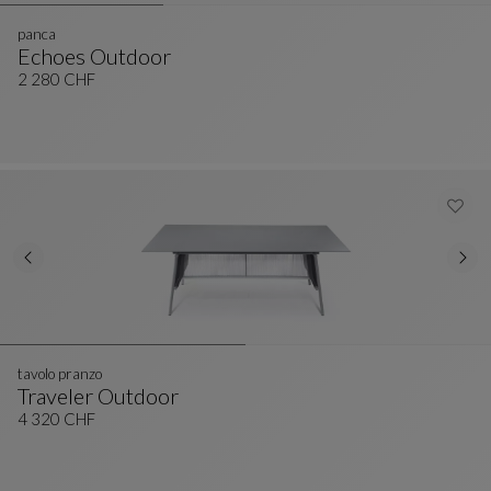
panca
Echoes Outdoor
Panca
Vedi La Descrizione Completa
2 280 CHF
tavolo pranzo
Traveler Outdoor
Tavolo Pranzo
Vedi La Descrizione Completa
4 320 CHF