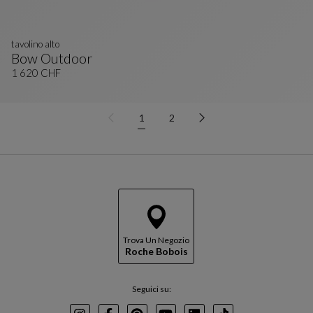
tavolino alto
Bow Outdoor
Tavolino Alto
Vedi La Descrizione Completa
1 620 CHF
1
2
Trova Un Negozio
Roche Bobois
Seguici su: