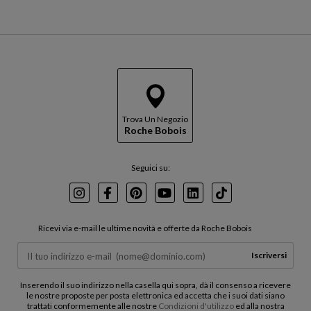
Trova Un Negozio
Roche Bobois
Seguici su:
Instagram
Facebook
Pinterest
Youtube
LinkedIn
TikTok
Ricevi via e-mail le ultime novità e offerte da Roche Bobois
Iscriversi
Inserendo il suo indirizzo nella casella qui sopra, dà il consenso a ricevere
le nostre proposte per posta elettronica ed accetta che i suoi dati siano
trattati conformemente alle nostre
Condizioni d'utilizzo
ed alla nostra