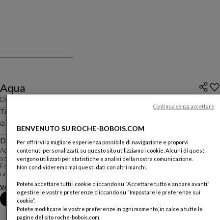
Aqua
Design
Fabrice Berrux
Continua senza accettare
TAVOLO DA PRANZO TONDO
∅. 158 Cm
BENVENUTO SU ROCHE-BOBOIS.COM
Descrizione
Per offrirvi la migliore esperienza possibile di navigazione e proporvi
Aqua è un capolavoro discreto: la purezza della sua forma nasconde i tesori del
contenuti personalizzati, su questo sito utilizziamo i cookie. Alcuni di questi
savoir-faire che viene impiegato per materializzare la folle sfida del designer
vengono utilizzati per statistiche e analisi della nostra comunicazione.
Fabrice Berrux, quella di creare una base di marmo nella forma dinamica di
Non condivideremo mai questi dati con altri marchi.
una goccia di l...
Potete accettare tutti i cookie cliccando su “Accettare tutto e andare avanti”
Vedere di più
Scaricare la scheda tecnica
o gestire le vostre preferenze cliccando su “Impostare le preferenze sui
Fissare un appuntamento in negozio
cookie”.
Potete modificare le vostre preferenze in ogni momento, in calce a tutte le
pagine del sito roche-bobois.com.