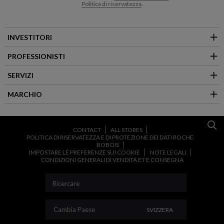
Politica di riservatezza
.
INVESTITORI
PROFESSIONISTI
SERVIZI
MARCHIO
CONTACT
ALL STORES
POLITICA DI RISERVATEZZA E DI PROTEZIONE DEI DATI ROCHE
BOBOIS
IMPOSTARE LE PREFERENZE SUI COOKIE
NOTE LEGALI
CONDIZIONI GENERALI DI VENDITA ET E CONSEGNA
CAMBIA PAESE
Cambia Paese
SVIZZERA