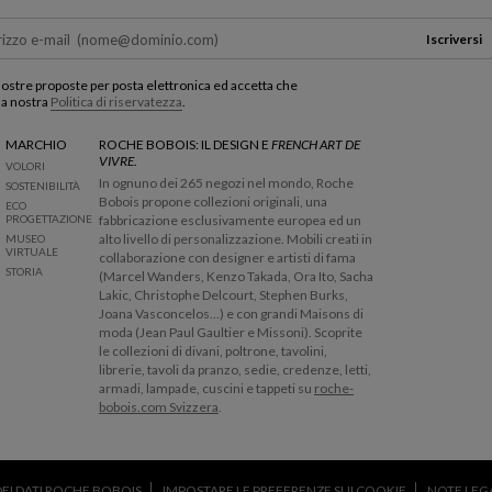
o
r
Iscriversi
n
a
 nostre proposte per posta elettronica ed accetta che
r
la nostra
Politica di riservatezza
.
e
a
MARCHIO
ROCHE BOBOIS: IL DESIGN E
FRENCH ART DE
VIVRE
.
l
VOLORI
In ognuno dei 265 negozi nel mondo, Roche
l
SOSTENIBILITÀ
Bobois propone collezioni originali, una
a
ECO
PROGETTAZIONE
fabbricazione esclusivamente europea ed un
c
alto livello di personalizzazione. Mobili creati in
MUSEO
a
VIRTUALE
collaborazione con designer e artisti di fama
r
STORIA
(Marcel Wanders, Kenzo Takada, Ora Ito, Sacha
t
Lakic, Christophe Delcourt, Stephen Burks,
a
Joana Vasconcelos...) e con grandi Maisons di
moda (Jean Paul Gaultier e Missoni). Scoprite
le collezioni di divani, poltrone, tavolini,
librerie, tavoli da pranzo, sedie, credenze, letti,
armadi, lampade, cuscini e tappeti su
roche-
bobois.com Svizzera
.
 DEI DATI ROCHE BOBOIS
IMPOSTARE LE PREFERENZE SUI COOKIE
NOTE LEG