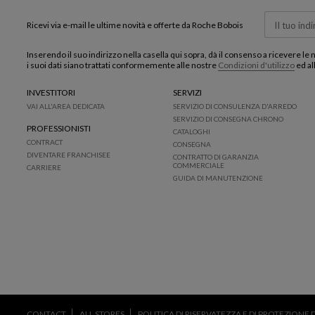
Ricevi via e-mail le ultime novità e offerte da Roche Bobois
Inserendo il suo indirizzo nella casella qui sopra, dà il consenso a ricevere le
i suoi dati siano trattati conformemente alle nostre
Condizioni d'utilizzo
ed al
INVESTITORI
SERVIZI
VAI ALL'AREA DEDICATA
SERVIZIO DI CONSULENZA D'ARREDO
SERVIZIO DI CONSEGNA CHRONO
PROFESSIONISTI
CATALOGHI
CONTRACT
CONSEGNA
DIVENTARE FRANCHISEE
CONTRATTO DI GARANZIA
COMMERCIALE
CARRIERE
GUIDA DI MANUTENZIONE
CONTACT
ALL STORES
POLITICA DI RISERVATEZZA E DI PROTEZIONE