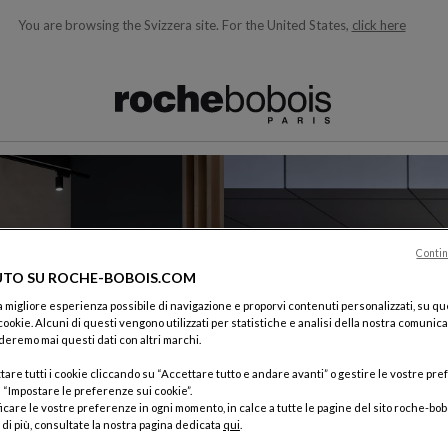
You are browsing the Svizzera site.
For the United States,
click here
i qui sotto e si aggiornano man mano che si digita)
Contin
TO SU ROCHE-BOBOIS.COM
 la migliore esperienza possibile di navigazione e proporvi contenuti personalizzati, su qu
 cookie. Alcuni di questi vengono utilizzati per statistiche e analisi della nostra comunic
eremo mai questi dati con altri marchi.
tare tutti i cookie cliccando su “Accettare tutto e andare avanti” o gestire le vostre pr
 “Impostare le preferenze sui cookie”.
icare le vostre preferenze in ogni momento, in calce a tutte le pagine del sito roche-bob
di più, consultate la nostra pagina dedicata
qui
.