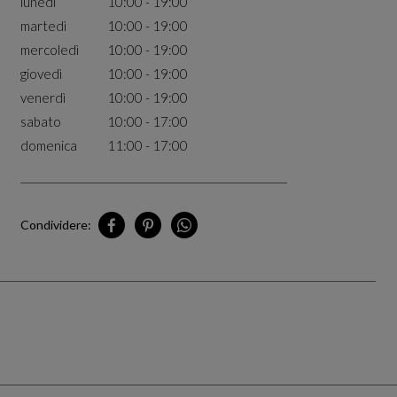
lunedì
10:00 - 19:00
martedì
10:00 - 19:00
mercoledì
10:00 - 19:00
giovedì
10:00 - 19:00
venerdì
10:00 - 19:00
sabato
10:00 - 17:00
domenica
11:00 - 17:00
Condividere:
Condividi Montréal - Royalmount su Facebook
Condividi Montréal - Royalmount su Pinterest
Condividi Montréal - Royalmount su Wh
La carta non è completamente compatibile con l'ut
P