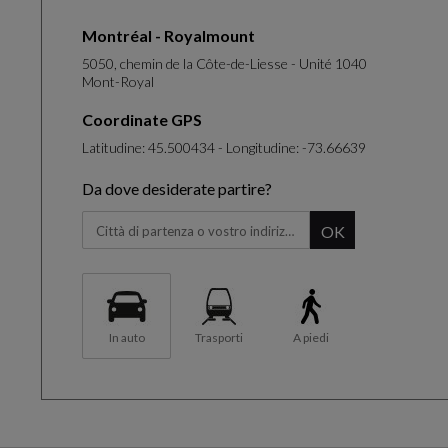
Montréal - Royalmount
5050, chemin de la Côte-de-Liesse - Unité 1040
Mont-Royal
Coordinate GPS
Latitudine: 45.500434 - Longitudine: -73.66639
Da dove desiderate partire?
Quando si inizia a digitare, viene visualizzato il pannello
OK
In auto
Trasporti
A piedi