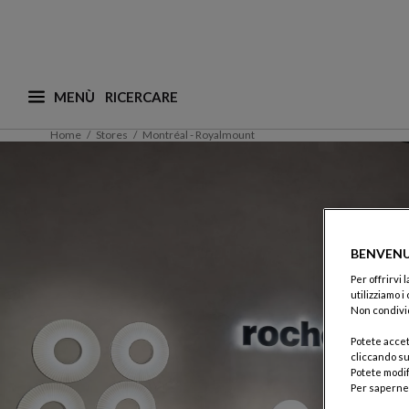
MENÙ
Cosa stai cercando? (i suggerimenti sono disponibil
Home
Stores
Montréal - Royalmount
BENVENU
Per offrirvi
utilizziamo i
Non condivid
Potete accet
cliccando su
Potete modif
Per saperne 