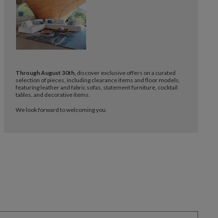
Through August 30th,
discover exclusive offers on a curated
selection of pieces, including clearance items and floor models,
featuring leather and fabric sofas, statement furniture, cocktail
tables, and decorative items.
We look forward to welcoming you.
atsapp
ilizzo di un lettore di schermo. Vi consigliamo di saltare il passaggi