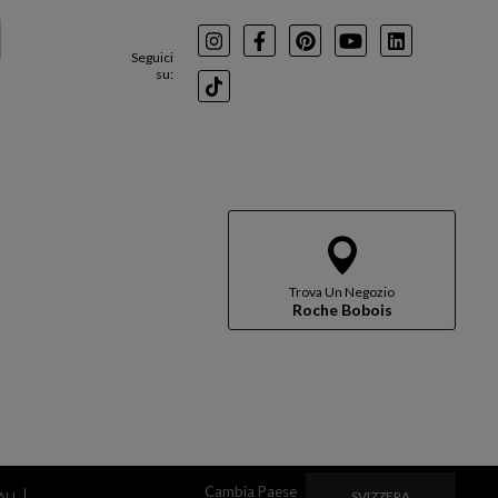
Instagram
Facebook
Pinterest
Youtube
LinkedIn
Seguici
su:
TikTok
Trova Un Negozio
Roche Bobois
Cambia Paese
CAMBIA PAESE
SVIZZERA
ALI