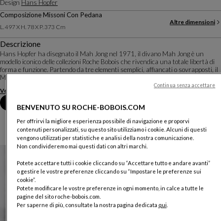
Design
Hans Hopfer
Composizione Missoni Con Pedana
Altre dimensioni
L. 497 X H. 78 X P. 373 Cm
Descrizione
Hans Hopfer ha disegnato il Mah Jong nel 1971, il divano Mah Jong è un
modello iconico delle collezioni Roche Bobois che rivendica una totale libertà di
forma e funzione. Partendo da tre elementi semplici, affiancati o sovrapposti, il
Mah Jong permet...
Continua senza accettare
Vedere di più
Scaricare la scheda tecnica
Fissare un appuntamento in negozio
BENVENUTO SU ROCHE-BOBOIS.COM
Per offrirvi la migliore esperienza possibile di navigazione e proporvi
contenuti personalizzati, su questo sito utilizziamo i cookie. Alcuni di questi
vengono utilizzati per statistiche e analisi della nostra comunicazione.
Non condivideremo mai questi dati con altri marchi.
Potete accettare tutti i cookie cliccando su “Accettare tutto e andare avanti”
o gestire le vostre preferenze cliccando su “Impostare le preferenze sui
cookie”.
Potete modificare le vostre preferenze in ogni momento, in calce a tutte le
pagine del sito roche-bobois.com.
Per saperne di più, consultate la nostra pagina dedicata
qui
.