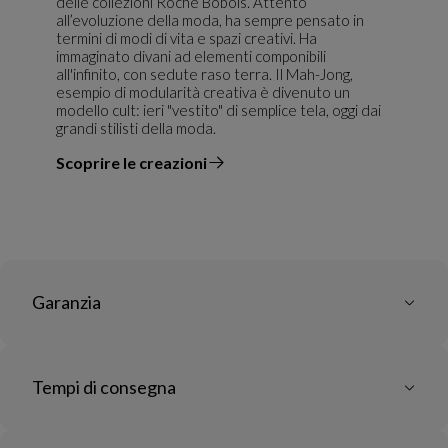
delle collezioni Roche Bobois. Attento
all’evoluzione della moda, ha sempre pensato in
termini di modi di vita e spazi creativi. Ha
immaginato divani ad elementi componibili
all'infinito, con sedute raso terra. Il Mah-Jong,
esempio di modularità creativa è divenuto un
modello cult: ieri "vestito" di semplice tela, oggi dai
grandi stilisti della moda.
Scoprire le creazioni
il designer
Garanzia
Tempi di consegna