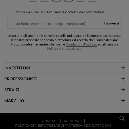
Instagram
Facebook
Pinterest
Youtube
LinkedIn
TikTok
Ricevi via e-mail le ultime novità e offerte da Roche Bobois
Iscriversi
Inserendo il suo indirizzo nella casella qui sopra, dà il consenso a ricevere
le nostre proposte per posta elettronica ed accetta che i suoi dati siano
trattati conformemente alle nostre
Condizioni d'utilizzo
ed alla nostra
Politica di riservatezza
.
INVESTITORI
PROFESSIONISTI
SERVIZI
MARCHIO
CONTACT
ALL STORES
POLITICA DI RISERVATEZZA E DI PROTEZIONE DEI DATI ROCHE