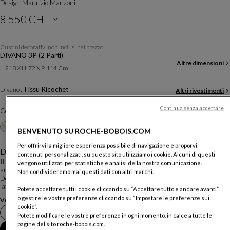
Design
Maurizio Manzoni
8 550 CHF
Prezzi esclusa consegna, valevoli in Svizzera
Cuscini decorativi non inclusi nel prezzo
DIVANO 3P (2 Parti)
Altre dimensioni
L. 218 X H. 72 X P. 114 Cm
Tissu Ricochet
Divano :
Altri rivestimenti
Continua senza accettare
Colore :
Sable
Altri colori
+20
BENVENUTO SU ROCHE-BOBOIS.COM
Per offrirvi la migliore esperienza possibile di navigazione e proporvi
Descrizione
contenuti personalizzati, su questo sito utilizziamo i cookie. Alcuni di questi
Il design apparentemente semplice di questo modello è attraente, leggero e
vengono utilizzati per statistiche e analisi della nostra comunicazione.
arioso. La morbidezza delle sue forme gli conferisce un certo comfort visivo.
Non condivideremo mai questi dati con altri marchi.
Dotato di sottili braccioli, la sua originalità risiede nell'aggiunta di ampie tasche
laterali. D...
Potete accettare tutti i cookie cliccando su “Accettare tutto e andare avanti”
o gestire le vostre preferenze cliccando su “Impostare le preferenze sui
Vedere di più
Scaricare la scheda tecnica
cookie”.
Fissare un appuntamento in negozio
Potete modificare le vostre preferenze in ogni momento, in calce a tutte le
pagine del sito roche-bobois.com.
Aggiungere al carrello