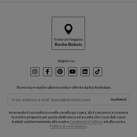
Trova Un Negozio
Roche Bobois
Seguici su:
Instagram
Facebook
Pinterest
Youtube
LinkedIn
TikTok
Ricevi via e-mail le ultime novità e offerte da Roche Bobois
Iscriversi
Inserendo il suo indirizzo nella casella qui sopra, dà il consenso a ricevere
le nostre proposte per posta elettronica ed accetta che i suoi dati siano
trattati conformemente alle nostre
Condizioni d'utilizzo
ed alla nostra
Politica di riservatezza
.