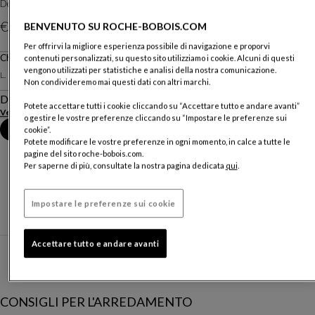
Design
Zeno Nugari
€ 3.650
BENVENUTO SU ROCHE-BOBOIS.COM
Per offrirvi la migliore esperienza possibile di navigazione e proporvi
Prezzo valevole in Italia, escluse spese di consegna
Chaise Longue
contenuti personalizzati, su questo sito utilizziamo i cookie. Alcuni di questi
vengono utilizzati per statistiche e analisi della nostra comunicazione.
L. 162 X H. 87 X P. 82 Cm
Non condivideremo mai questi dati con altri marchi.
Descrizione
Potete accettare tutti i cookie cliccando su “Accettare tutto e andare avanti”
Vedere di più
o gestire le vostre preferenze cliccando su “Impostare le preferenze sui
Fissare un appuntamento in negozio
cookie”.
Potete modificare le vostre preferenze in ogni momento, in calce a tutte le
pagine del sito roche-bobois.com.
Per saperne di più, consultate la nostra pagina dedicata
qui
.
Impostare le preferenze sui cookie
Accettare tutto e andare avanti
CONSIGLI PER L'ARREDAMENTO