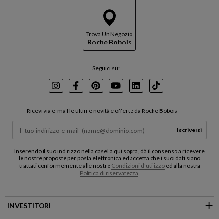
Trova Un Negozio
Roche Bobois
Seguici su:
Instagram
Facebook
Pinterest
Youtube
LinkedIn
TikTok
Ricevi via e-mail le ultime novità e offerte da Roche Bobois
Iscriversi
Inserendo il suo indirizzo nella casella qui sopra, dà il consenso a ricevere
le nostre proposte per posta elettronica ed accetta che i suoi dati siano
trattati conformemente alle nostre
Condizioni d'utilizzo
ed alla nostra
Politica di riservatezza
.
INVESTITORI