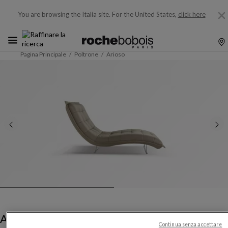
You are browsing the Italia site.
For the United States,
click here
Pagina Principale
Poltrone
Arioso
Arioso
Continua senza accettare