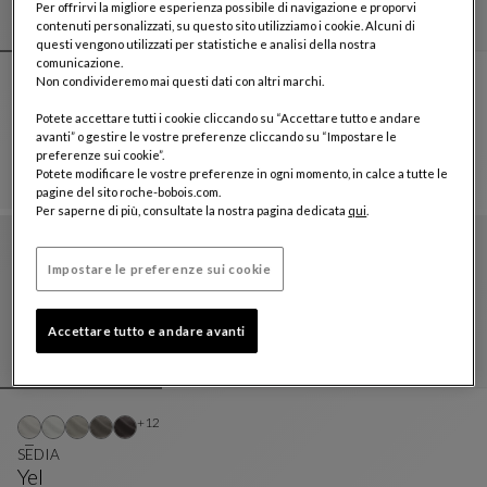
Per offrirvi la migliore esperienza possibile di navigazione e proporvi
contenuti personalizzati, su questo sito utilizziamo i cookie. Alcuni di
questi vengono utilizzati per statistiche e analisi della nostra
comunicazione.
Non condivideremo mai questi dati con altri marchi.
Altri colori : 31 colori disponibili
+31
SEDIA CON BRACCIOLI
Potete accettare tutti i cookie cliccando su “Accettare tutto e andare
Yel
avanti” o gestire le vostre preferenze cliccando su “Impostare le
preferenze sui cookie”.
SEDIA CON BRACCIOLI
Vedi La Descrizione Completa
€ 1.460
Potete modificare le vostre preferenze in ogni momento, in calce a tutte le
pagine del sito roche-bobois.com.
Per saperne di più, consultate la nostra pagina dedicata
qui
.
Impostare le preferenze sui cookie
Accettare tutto e andare avanti
Altri colori : 12 colori disponibili
+12
SEDIA
Yel