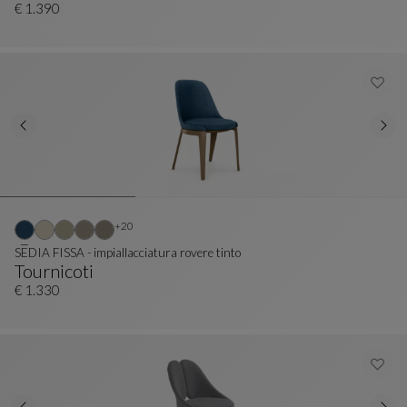
Sedia
Vedi La Descrizione Completa
€ 1.390
Altri colori : 20 colori disponibili
+20
SEDIA FISSA - impiallacciatura rovere tinto
Tournicoti
SEDIA FISSA - Impiallacciatura Rovere Tinto
Vedi La Descrizione Completa
€ 1.330