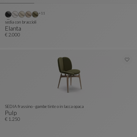
Altri colori : 11 colori disponibili
+11
sedia con braccioli
Elanta
Sedia Con Braccioli
Vedi La Descrizione Completa
€ 2.000
SEDIA frassino - gambe tinte o in lacca opaca
Pulp
SEDIA Frassino - Gambe Tinte O In Lacca Opaca
Vedi La Descrizione Completa
€ 1.250