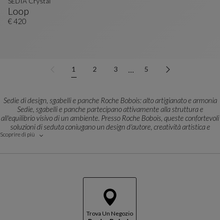
SEDIA Crystal
Loop
SEDIA Crystal
Vedi La Descrizione Completa
€ 420
…
1
2
3
5
Sedie di design, sgabelli e panche Roche Bobois: alto artigianato e armonia
Sedie, sgabelli e panche partecipano attivamente alla struttura e
all'equilibrio visivo di un ambiente. Presso Roche Bobois, queste confortevoli
soluzioni di seduta coniugano un design d'autore, creatività artistica e
Scoprire di più
un'eccellente qualità di fabbricazione.
Ogni modello nasce da un attento lavoro di co-creazione sviluppato insieme
a designer di fama internazionale e creatori esclusivi. Linee pure, silhouette
grafiche o organizzate, volumi scultorei e un comfort minuziosamente
studiato: ogni pezzo esprime un'ispirazione contemporanea e uno stile dalla
forte personalità.
Versatilità e stile per ogni configurazione della zona giorno
Dalle eleganti sedie da pranzo di design fino ai raffinati sgabelli per l'isola
Trova Un Negozio
della cucina o alle ricercate panche da pranzo moderne, ogni formato