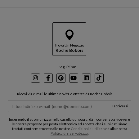
Trova Un Negozio
Roche Bobois
Seguici su:
Instagram
Facebook
Pinterest
Youtube
LinkedIn
TikTok
Ricevi via e-mail le ultime novità e offerte da Roche Bobois
Iscriversi
Inserendo il suo indirizzo nella casella qui sopra, dà il consenso a ricevere
le nostre proposte per posta elettronica ed accetta che i suoi dati siano
trattati conformemente alle nostre
Condizioni d'utilizzo
ed alla nostra
Politica di riservatezza
.