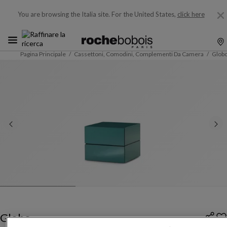
You are browsing the Italia site.
For the United States,
click here
Pagina Principale
Cassettoni, Comodini, Complementi Da Camera
Glob
Globo