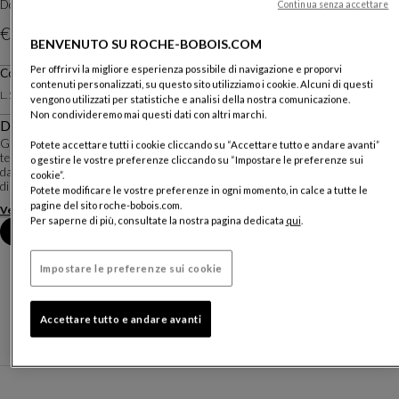
Design
Studio Roche Bobois
Continua senza accettare
€ 1.310
BENVENUTO SU ROCHE-BOBOIS.COM
Per offrirvi la migliore esperienza possibile di navigazione e proporvi
Prezzo valevole in Italia, escluse spese di consegna
Comodino
contenuti personalizzati, su questo sito utilizziamo i cookie. Alcuni di questi
Altre dimensioni
L. 50 X H. 42 X P. 48 Cm
vengono utilizzati per statistiche e analisi della nostra comunicazione.
Non condivideremo mai questi dati con altri marchi.
Descrizione
Globo è una collezione completa di mobili contenitori, grafici e funzionali al
Potete accettare tutti i cookie cliccando su “Accettare tutto e andare avanti”
tempo stesso. Si caratterizza dal ritmo orizzontale dei suoi fronti, sottolineati
o gestire le vostre preferenze cliccando su “Impostare le preferenze sui
da accentuate fughe tra le parti apribili. Può essere rivestita con vetro laccato
cookie”.
di dive...
Potete modificare le vostre preferenze in ogni momento, in calce a tutte le
pagine del sito roche-bobois.com.
Vedere di più
Scaricare la scheda tecnica
Per saperne di più, consultate la nostra pagina dedicata
qui
.
Fissare un appuntamento in negozio
Impostare le preferenze sui cookie
Accettare tutto e andare avanti