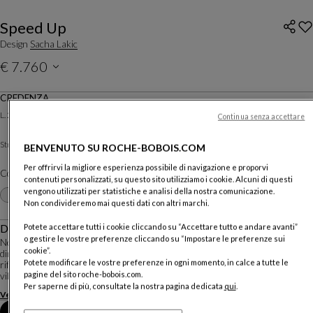
Speed Up
Design
Sacha Lakic
€ 7.760
Prezzo valevole in Italia, escluse spese di consegna
CREDENZA
Altre dimensioni
L. 220 X H. 74 X P. 50 Cm
Continua senza accettare
Daquacryl®
Struttura :
BENVENUTO SU ROCHE-BOBOIS.COM
Per offrirvi la migliore esperienza possibile di navigazione e proporvi
Colore :
Alluminio
contenuti personalizzati, su questo sito utilizziamo i cookie. Alcuni di questi
Altri colori
vengono utilizzati per statistiche e analisi della nostra comunicazione.
+27
Non condivideremo mai questi dati con altri marchi.
Descrizione
Potete accettare tutti i cookie cliccando su “Accettare tutto e andare avanti”
o gestire le vostre preferenze cliccando su “Impostare le preferenze sui
Nello Speed Up ci si ritrova il gusto del designer Sacha Lakic per la lavorazione
cookie”.
dinamica del materiale: giochi di volumi carrozzati, contenitori high-tech,
Potete modificare le vostre preferenze in ogni momento, in calce a tutte le
riflessi laccati. Mobili dalle linee morbide e dolci che esprimono il movimento e la
pagine del sito roche-bobois.com.
vibrazi...
Per saperne di più, consultate la nostra pagina dedicata
qui
.
Vedere di più
Scaricare la scheda tecnica
Fissare un appuntamento in negozio