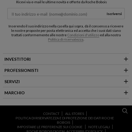
Ricevi via e-mail le ultime novità e offerte da Roche Bobois
Iscriversi
Inserendo il suo indirizzo nella casella qui sopra, dà il consenso a ricevere
le nostre proposte per posta elettronica ed accetta che i suoi dati siano
trattati conformemente alle nostre
Condizioni d'utilizzo
ed alla nostra
Politica di riservatezza
.
INVESTITORI
PROFESSIONISTI
SERVIZI
MARCHIO
CONTACT
ALL STORES
POLITICA DI RISERVATEZZA E DI PROTEZIONE DEI DATI ROCHE
BOBOIS
IMPOSTARE LE PREFERENZE SUI COOKIE
NOTE LEGALI
ROCHE BOBOIS DIGITAL ACCESSIBILITY POLICY