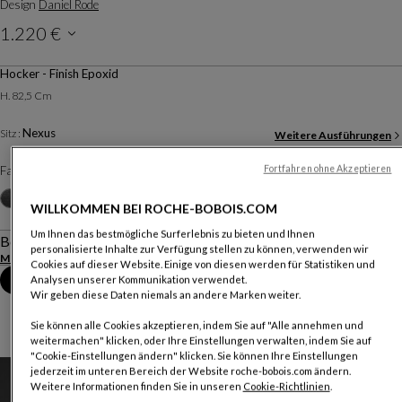
Design
Daniel Rode
1.220 €
Preise inkl. MwSt. gelten für Deutschland und verstehen sich ohne Lieferung & Montage.
Hocker - Finish Epoxid
H. 82,5 Cm
Nexus
Sitz :
Weitere Ausführungen
Fortfahren ohne Akzeptieren
Farben :
Kiwi
Weitere Farben
+10
WILLKOMMEN BEI ROCHE-BOBOIS.COM
Um Ihnen das bestmögliche Surferlebnis zu bieten und Ihnen
Beschreibung
personalisierte Inhalte zur Verfügung stellen zu können, verwenden wir
Mehr anzeigen
Produktinformationen herunterladen
Cookies auf dieser Website. Einige von diesen werden für Statistiken und
Termin im Geschäft vereinbaren
Analysen unserer Kommunikation verwendet.
Wir geben diese Daten niemals an andere Marken weiter.
Sie können alle Cookies akzeptieren, indem Sie auf "Alle annehmen und
weitermachen" klicken, oder Ihre Einstellungen verwalten, indem Sie auf
"Cookie-Einstellungen ändern" klicken. Sie können Ihre Einstellungen
jederzeit im unteren Bereich der Website roche-bobois.com ändern.
Weitere Informationen finden Sie in unseren
Cookie-Richtlinien
.