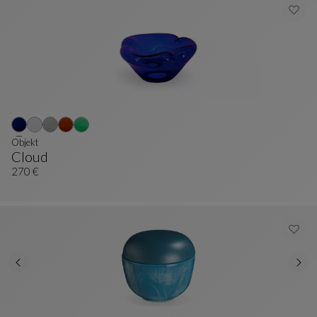
Objekt
Cloud
Objekt
Siehe Vollständige Beschreibung
270 €