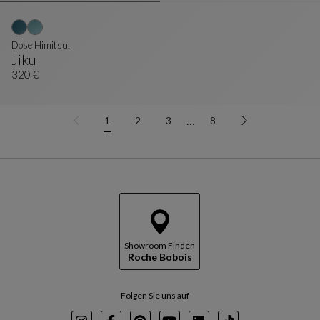
Dose Himitsu.
Jiku
Dose Himitsu.
Siehe Vollständige Beschreibung
320 €
…
1
2
3
8
Showroom Finden
Roche Bobois
Folgen Sie uns auf