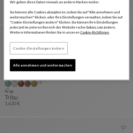
Wir geben diese Daten niemals an andere Marken weiter.
Tribu
Krug
Siehe Vollständige Beschreibung
1.500 €
Sie können alle Cookies akzeptieren, indem Sie auf "Alle annehmen und
weitermachen" klicken, oder Ihre Einstellungen verwalten, indem Sie auf
"Cookie-Einstellungen ändern" klicken. Sie können Ihre Einstellungen
jederzeit im unteren Bereich der Website roche-bobois.com ändern.
Weitere Informationen finden Sie in unseren
Cookie-Richtlinien
.
Cookie-Einstellungen ändern
Alle annehmen und weitermachen
Weitere Farben : 3 verfügbare farben
+3
Krug
Tribu
Krug
Siehe Vollständige Beschreibung
1.620 €