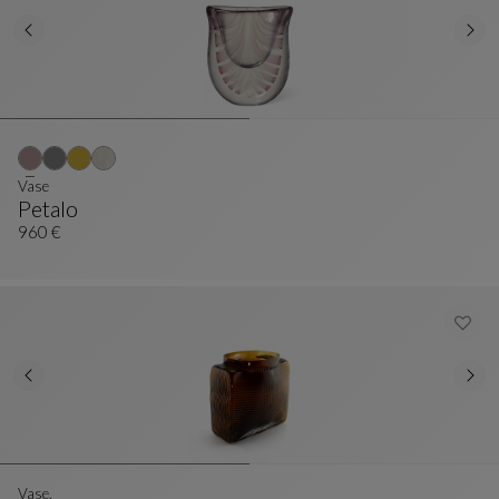
Vase
Petalo
Vase
Siehe Vollständige Beschreibung
960 €
Vase.