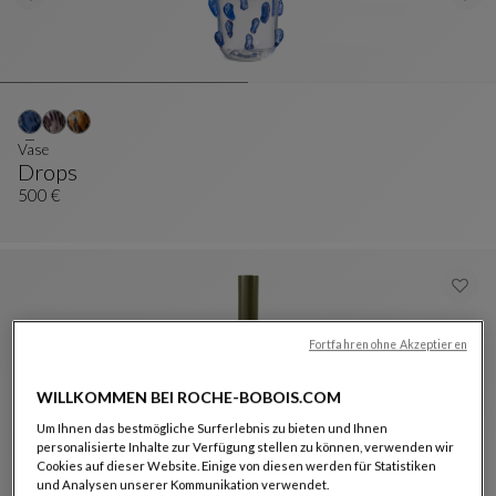
Vase
Drops
Vase
Siehe Vollständige Beschreibung
500 €
Fortfahren ohne Akzeptieren
WILLKOMMEN BEI ROCHE-BOBOIS.COM
Um Ihnen das bestmögliche Surferlebnis zu bieten und Ihnen
personalisierte Inhalte zur Verfügung stellen zu können, verwenden wir
Weitere Farben : 3 verfügbare farben
+3
Cookies auf dieser Website. Einige von diesen werden für Statistiken
und Analysen unserer Kommunikation verwendet.
Krug