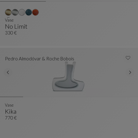
Vase
No Limit
Vase
Siehe Vollständige Beschreibung
330 €
Pedro Almodóvar & Roche Bobois
Vase
Kika
Vase
Siehe Vollständige Beschreibung
770 €