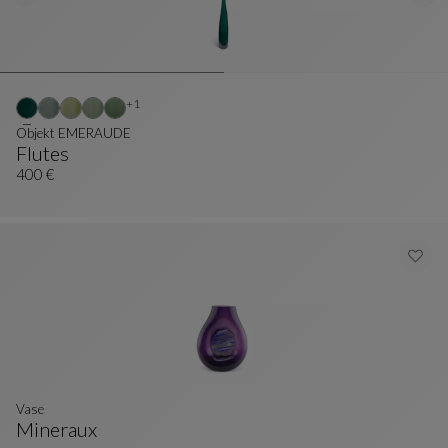
Weitere Farben : 1 verfügbare farben
+1
Objekt EMERAUDE
Flutes
Objekt EMERAUDE
Siehe Vollständige Beschreibung
400 €
Vase
Mineraux