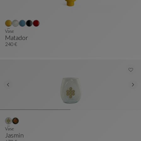
Vase
Matador
Vase
Siehe Vollständige Beschreibung
240 €
Vase
Jasmin