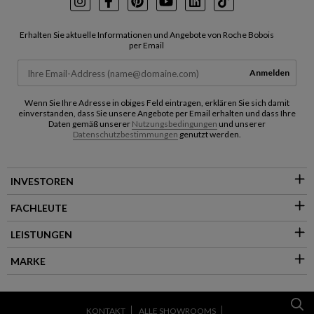
Instagram
Facebook
Pinterest
Youtube
LinkedIn
TikTok
Erhalten Sie aktuelle Informationen und Angebote von Roche Bobois
per Email
Anmelden
Wenn Sie Ihre Adresse in obiges Feld eintragen, erklären Sie sich damit
einverstanden, dass Sie unsere Angebote per Email erhalten und dass Ihre
Daten gemäß unserer
Nutzungsbedingungen
und unserer
Datenschutzbestimmungen
genutzt werden.
INVESTOREN
FACHLEUTE
LEISTUNGEN
MARKE
KONTAKT
ALLE SHOWROOMS