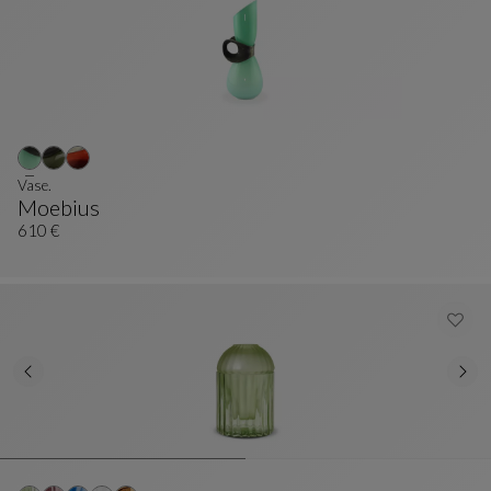
Vase.
Moebius
Vase.
Siehe Vollständige Beschreibung
610 €