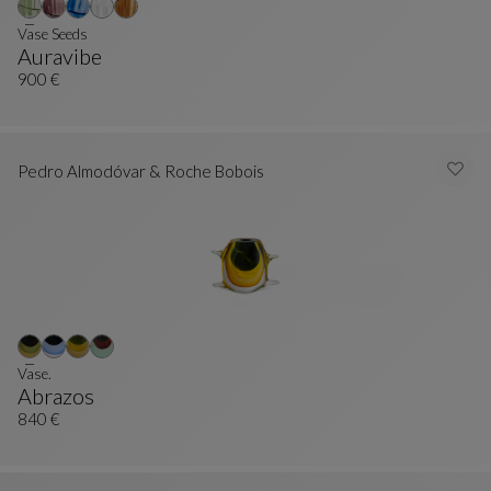
Vase Seeds
Auravibe
Vase Seeds
Siehe Vollständige Beschreibung
900 €
Pedro Almodóvar & Roche Bobois
Vase.
Abrazos
Vase.
Siehe Vollständige Beschreibung
840 €