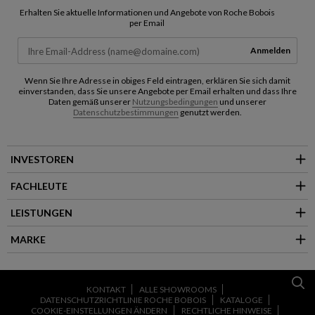
Erhalten Sie aktuelle Informationen und Angebote von Roche Bobois
per Email
Anmelden
Wenn Sie Ihre Adresse in obiges Feld eintragen, erklären Sie sich damit
einverstanden, dass Sie unsere Angebote per Email erhalten und dass Ihre
Daten gemäß unserer
Nutzungsbedingungen
und unserer
Datenschutzbestimmungen
genutzt werden.
INVESTOREN
FACHLEUTE
LEISTUNGEN
MARKE
KONTAKT
ALLE SHOWROOMS
DATENSCHUTZRICHTLINIE ROCHE BOBOIS
KATALOGE
COOKIE-EINSTELLUNGEN ÄNDERN
RECHTLICHE HINWEISE