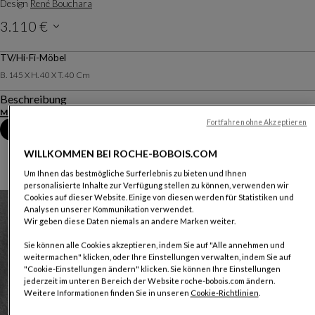
Design
René Bouchara
3.110 €
Preise inkl. MwSt. gelten für Deutschland und verstehen sich ohne Lieferung & Montage.
TV/Hi-Fi-Möbel
B. 145 X H. 40 X T. 40 Cm
Beschreibung
Mehr anzeigen
Produktinformationen herunterladen
Fortfahren ohne Akzeptieren
Termin im Geschäft vereinbaren
WILLKOMMEN BEI ROCHE-BOBOIS.COM
Um Ihnen das bestmögliche Surferlebnis zu bieten und Ihnen
personalisierte Inhalte zur Verfügung stellen zu können, verwenden wir
Cookies auf dieser Website. Einige von diesen werden für Statistiken und
Analysen unserer Kommunikation verwendet.
Wir geben diese Daten niemals an andere Marken weiter.
Sie können alle Cookies akzeptieren, indem Sie auf "Alle annehmen und
weitermachen" klicken, oder Ihre Einstellungen verwalten, indem Sie auf
"Cookie-Einstellungen ändern" klicken. Sie können Ihre Einstellungen
jederzeit im unteren Bereich der Website roche-bobois.com ändern.
Weitere Informationen finden Sie in unseren
Cookie-Richtlinien
.