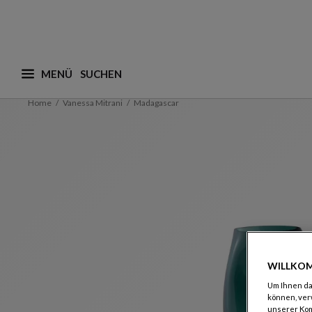
MENÜ
Was suchen Sie ? (vorschläge werden nachstehend a
Home
Vanessa Mitrani
Madagascar
WILLKOM
Um Ihnen das
können, ver
unserer Ko