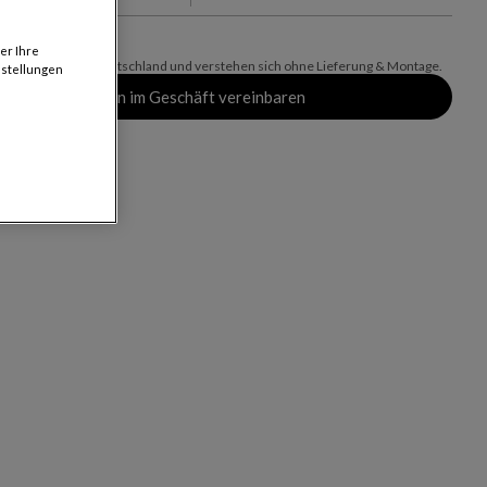
er Ihre
. MwSt. gelten für Deutschland und verstehen sich ohne Lieferung & Montage.
nstellungen
Termin im Geschäft vereinbaren