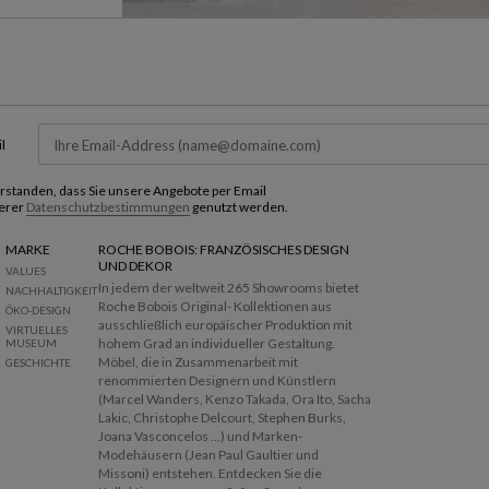
l
verstanden, dass Sie unsere Angebote per Email
erer
Datenschutzbestimmungen
genutzt werden.
MARKE
ROCHE BOBOIS: FRANZÖSISCHES DESIGN
UND DEKOR
VALUES
In jedem der weltweit 265 Showrooms bietet
NACHHALTIGKEIT
Roche Bobois Original- Kollektionen aus
ÖKO-DESIGN
ausschließlich europäischer Produktion mit
VIRTUELLES
hohem Grad an individueller Gestaltung.
MUSEUM
Möbel, die in Zusammenarbeit mit
GESCHICHTE
renommierten Designern und Künstlern
(Marcel Wanders, Kenzo Takada, Ora Ito, Sacha
Lakic, Christophe Delcourt, Stephen Burks,
Joana Vasconcelos ...) und Marken-
Modehäusern (Jean Paul Gaultier und
Missoni) entstehen. Entdecken Sie die