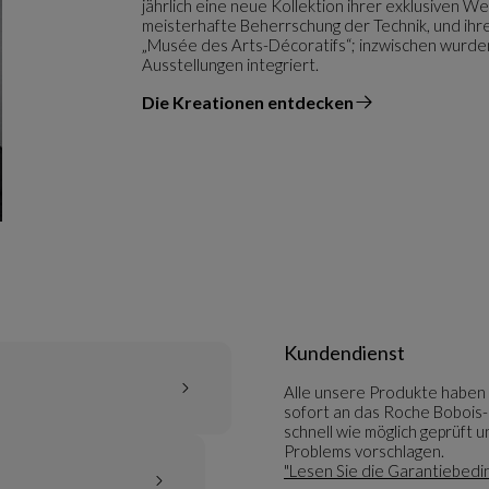
jährlich eine neue Kollektion ihrer exklusiven Wer
meisterhafte Beherrschung der Technik, und ihre
„Musée des Arts-Décoratifs“; inzwischen wurde
Ausstellungen integriert.
Die Kreationen entdecken
vom Designer
Kundendienst
Alle unsere Produkte haben 
sofort an das Roche Bobois-G
schnell wie möglich geprüft
Problems vorschlagen.
"Lesen Sie die Garantiebedi