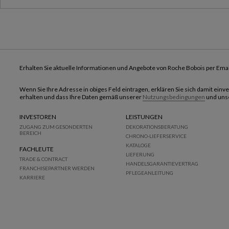
Erhalten Sie aktuelle Informationen und Angebote von Roche Bobois per Emai
Wenn Sie Ihre Adresse in obiges Feld eintragen, erklären Sie sich damit ein
erhalten und dass Ihre Daten gemäß unserer
Nutzungsbedingungen
und uns
INVESTOREN
LEISTUNGEN
ZUGANG ZUM GESONDERTEN
DEKORATIONSBERATUNG
BEREICH
CHRONO-LIEFERSERVICE
KATALOGE
FACHLEUTE
LIEFERUNG
TRADE & CONTRACT
HANDELSGARANTIEVERTRAG
FRANCHISEPARTNER WERDEN
PFLEGEANLEITUNG
KARRIERE