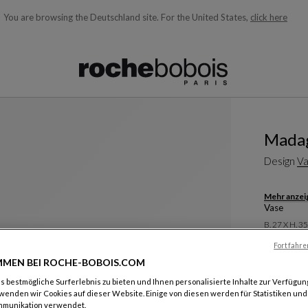
You are browsing the Deutschland site.
For the United States,
click here
ngezeigt und laufend aktualisiert, während Sie den Suchbegriff e
Madag
Design
Va
Mehr anzei
Vase
B. 27 X H. 
Fortfahre
Farben :
Ve
MEN BEI ROCHE-BOBOIS.COM
 bestmögliche Surferlebnis zu bieten und Ihnen personalisierte Inhalte zur Verfügung
wenden wir Cookies auf dieser Website. Einige von diesen werden für Statistiken un
mmunikation verwendet.
Weitere Fa